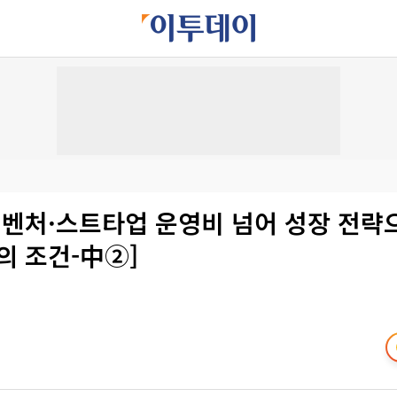
 벤처·스트타업 운영비 넘어 성장 전략
의 조건-中②]