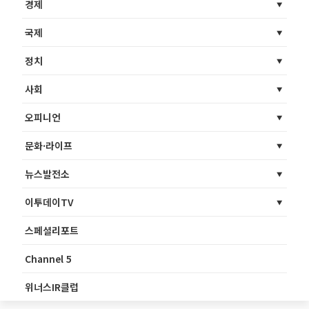
경제
국제
정치
사회
오피니언
문화·라이프
뉴스발전소
이투데이TV
스페셜리포트
Channel 5
위너스IR클럽