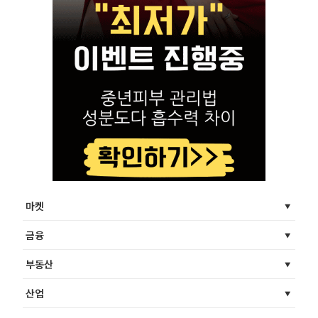
마켓
금융
부동산
산업