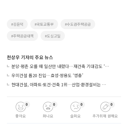
#김윤덕
#국토교통부
#수도권주택공급
#주택공급대책
#도심고밀
천상우 기자의 주요 뉴스
분당·평촌 오를 때 일산만 내렸다…재건축 기대감도 ‘무색’
우미건설 톱20 진입…효성·쌍용도 ‘껑충’
현대건설, 아파트·토건·건축 1위…산업·환경설비는 삼성E&A
0
0
0
0
좋아요
화나요
슬퍼요
추가취재 원해요