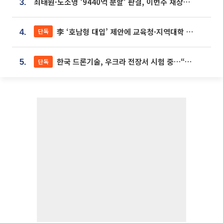
최태원·노소영 '9440억 분할' 판결, 이번주 재상고 여부 주목
3.
李 ‘호남형 대입’ 제안에 교육청·지역대학 서·논술형 입시 연계 '착수'
단독
4.
한국 드론기술, 우크라 전장서 시험 중…“스타트업 여러 곳 참여”
단독
5.