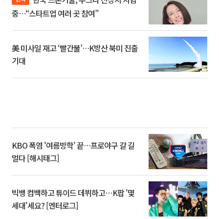
중…“스타트업 여러 곳 참여”
美 미사일 재고 ‘빨간불’…K방산 북미 진출
기대
KBO 폭염 '여름방학' 끝…프로야구 갈 길
멀다 [해시태그]
빅뱅 컴백하고 튜이드 데뷔하고⋯K팝 '몇
세대'세요? [엔터로그]