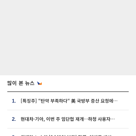
많이 본 뉴스
[특징주] “탄약 부족하다“ 美 국방부 증산 요청에⋯국내 방산주 급등세
1.
현대차·기아, 이번 주 임단협 재개…하청 사용자성 재심도 ‘변수’
2.