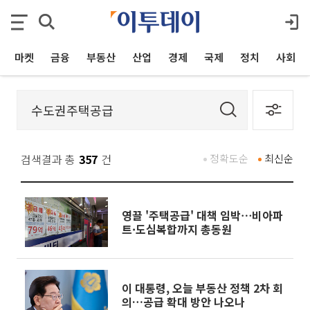
마켓
금융
부동산
산업
경제
국제
정치
사회
검색결과 총
357
건
정확도순
최신순
영끌 '주택공급' 대책 임박⋯비아파
트·도심복합까지 총동원
이 대통령, 오늘 부동산 정책 2차 회
의…공급 확대 방안 나오나