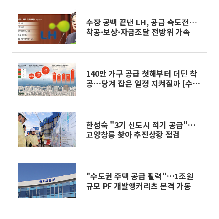
수장 공백 끝낸 LH, 공급 속도전…
착공·보상·자금조달 전방위 가속
140만 가구 공급 첫해부터 더딘 착
공…당겨 잡은 일정 지켜질까 [수요
는 지금, 공급은 안갯속 ②]
한성숙 "3기 신도시 적기 공급"…
고양창릉 찾아 추진상황 점검
"수도권 주택 공급 활력"…1조원
규모 PF 개발앵커리츠 본격 가동