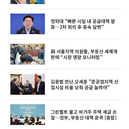
청와대 "빠른 시일 내 공급대책 발
표…2차 회의 후 후속 답변"
與 서울지역 의원들, 부동산 세제개
편에 “시장 영향 모니터링”
김용범 만난 오세훈 "준공업지역 산
업시설 비율 낮춰 공급 늘려야"
그린벨트 풀고 비거주 주택 세금 손
질…정부, 부동산 대책 윤곽 [종합]