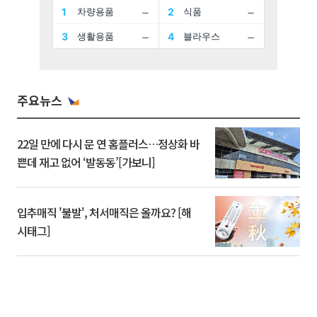
주요뉴스
22일 만에 다시 문 연 홈플러스…정상화 바
쁜데 재고 없어 ‘발동동’[가보니]
입추매직 '불발', 처서매직은 올까요? [해
시태그]