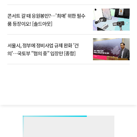
콘서트 갈 때 응원봉만?⋯'최애' 위한 필수
품 등장이오! [솔드아웃]
서울시, 정부에 정비사업 규제 완화 '건
의'⋯국토부 "협의 중" 입장만 [종합]