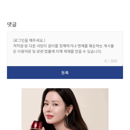
댓글
0 / 300