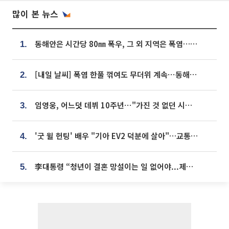
많이 본 뉴스
동해안은 시간당 80㎜ 폭우, 그 외 지역은 폭염…‘극과 극 날씨’
1.
[내일 날씨] 폭염 한풀 꺾여도 무더위 계속⋯동해안 이틀 연속 비
2.
임영웅, 어느덧 데뷔 10주년⋯"가진 것 없던 시절, 내 앞엔 20명의 팬뿐"
3.
'굿 윌 헌팅' 배우 "기아 EV2 덕분에 살아"…교통사고 후 안전성 극찬
4.
李대통령 “청년이 결혼 망설이는 일 없어야...제도상 불이익 조사”
5.