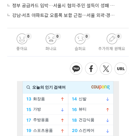
정부 공급카드 임박…서울시 협의·주민 설득이 성패 가른다
강남·서초 아파트값 오름폭 보합 근접⋯서울 외곽·경기 남부 중심 매수세
0
0
0
0
좋아요
화나요
슬퍼요
추가취재 원해요