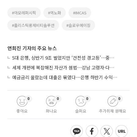
#아모레퍼시픽
#역노화
#IMCAS
#홀리스틱롱제비티솔루션
#슬로우에이징
연희진 기자의 주요 뉴스
5대 은행, 상반기 9조 벌었지만 ‘건전성 경고등’⋯중기대출 문턱 높아지나
세제 개편에 복잡해진 자산가 셈법⋯강남 고령자·다주택자 ‘자산재편 고심’
예금금리 올랐는데 대출은 묶였다⋯은행 하반기 수익성 '경고등'
0
0
0
0
좋아요
화나요
슬퍼요
추가취재 원해요