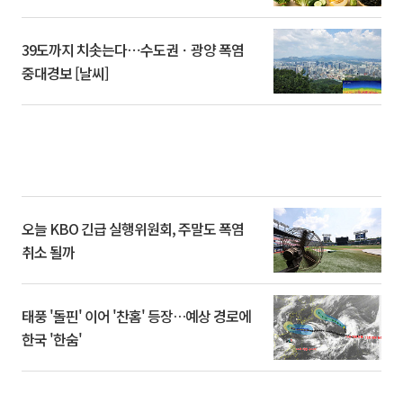
39도까지 치솟는다⋯수도권ㆍ광양 폭염
중대경보 [날씨]
오늘 KBO 긴급 실행위원회, 주말도 폭염
취소 될까
태풍 '돌핀' 이어 '찬홈' 등장…예상 경로에
한국 '한숨'