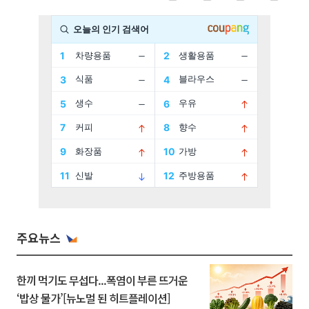
주요뉴스
한끼 먹기도 무섭다...폭염이 부른 뜨거운
‘밥상 물가’[뉴노멀 된 히트플레이션]