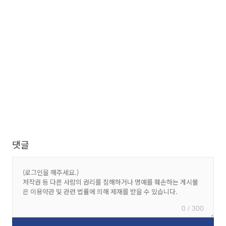
댓글
0 / 300