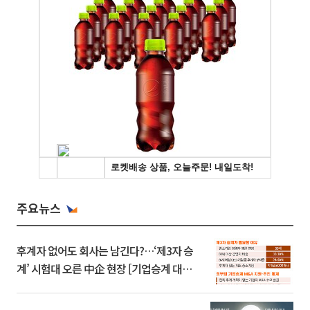
주요뉴스
후계자 없어도 회사는 남긴다?…‘제3자 승
계’ 시험대 오른 中企 현장 [기업승계 대전
환]