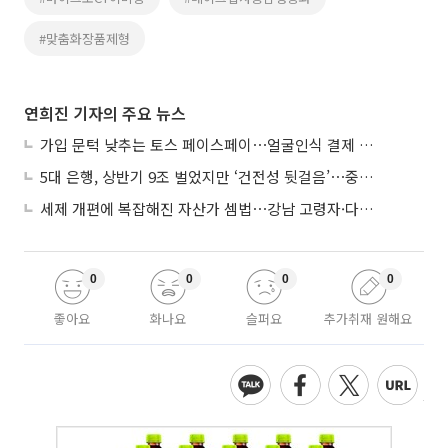
#맞춤화장품제형
연희진 기자의 주요 뉴스
가입 문턱 낮추는 토스 페이스페이⋯얼굴인식 결제 확산 속도낸다
5대 은행, 상반기 9조 벌었지만 ‘건전성 뒷걸음’⋯중기대출 문턱 높아지나
세제 개편에 복잡해진 자산가 셈법⋯강남 고령자·다주택자 ‘자산재편 고심’
0
0
0
0
좋아요
화나요
슬퍼요
추가취재 원해요