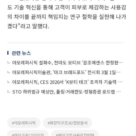
도 기술 혁신을 통해 고객이 피부로 체감하는 사용감
의 차이를 끝까지 책임지는 연구 철학을 실현해 나가
겠다”라고 말했다.
관련 뉴스
아모레퍼시픽 설화수, 천마도 모티브 ‘윤조에센스 한정판’ 선봬
아모레퍼시픽미술관, ‘마크 브래드포드’ 전시회 3월 1일까지 연장
아모레퍼시픽, CES 2026서 ‘K뷰티 테크’ 초격차 기술력 공개
STO 하위법규 예상안, 풀링·거래한도·정형증권 로드맵 제시
#아모레퍼시픽
#화장막구조3D정량분석
#마이크로CT이미징
#메이크업사용감정량화