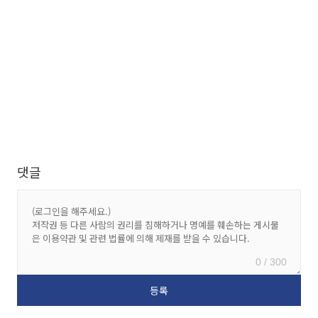
댓글
0 / 300