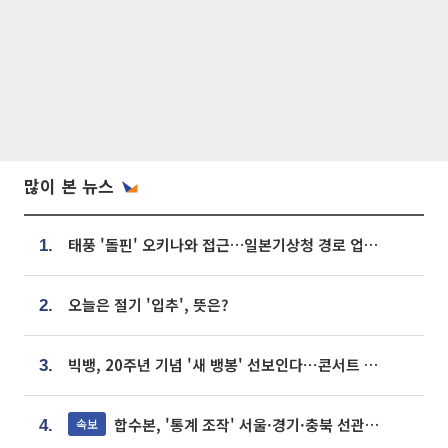
많이 본 뉴스
태풍 '돌핀' 오키나와 접근…일본기상청 경로 업데이트
1.
오늘은 절기 '입추', 뜻은?
2.
빅뱅, 20주년 기념 '새 뱅봉' 선보인다⋯콘서트 앞두고 팝업 개최
3.
합수본, '통계 조작' 서울·경기·충북 선관위 등 추가 압수수색
속보
4.