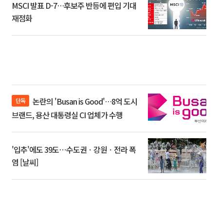
MSCI 발표 D-7…후보주 반등에 편입 기대
재점화
논란의 'Busan is Good'…8억 도시
단독
브랜드, 용산 대통령실 CI 업체가 수행
'입추'에도 39도⋯수도권ㆍ강원ㆍ전라 폭
염 [날씨]