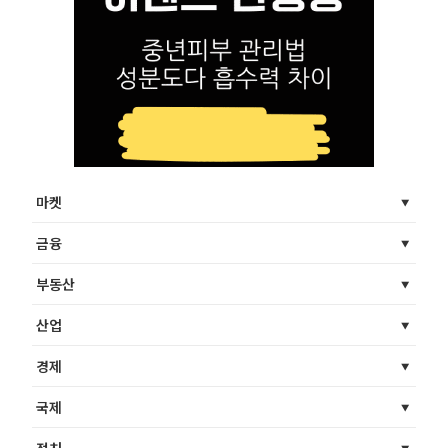
마켓
금융
부동산
산업
경제
국제