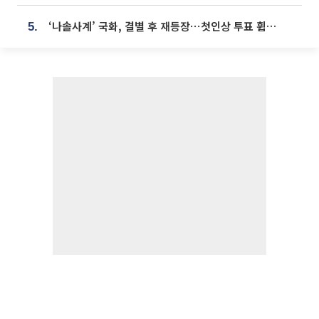
‘나솔사계’ 국화, 결별 후 재등장⋯첫인상 투표 휩쓸고 ‘인기녀’ 등극
5.