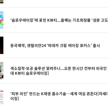
‘슬로우에이징’에 꽂힌 K뷰티...올해는 기초화장품 ‘성분 고
동국제약, 센텔리안24 ‘마데카 크림 에이징 포커스’ 출시
색소침착·모공 솔루션 알려주니...오픈 한시간 전부터 외국인 
대 K뷰티 슬로우에이징]
‘피부 미인’ 만드는 K재생 흡수기술⋯세계 여심 흔든다[차세
이징]