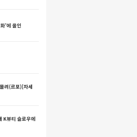
도화’에 올인
몰려(르포)[차세
대 K뷰티 슬로우에