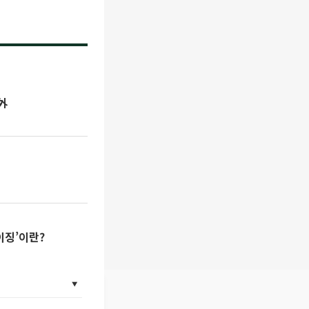
外
이징’이란?