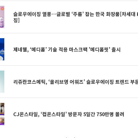
슬로우에이징 열풍⋯글로벌 ‘주름’ 잡는 한국 화장품[차세대
징]
제네웰, ‘메디폼’ 기술 적용 마스크팩 '메디폼핏' 출시
리쥬란코스메틱, ‘올리브영 어워즈’ 슬로우에이징 트렌드 부
CJ온스타일, ‘컴온스타일’ 방문자 5일간 750만명 몰려