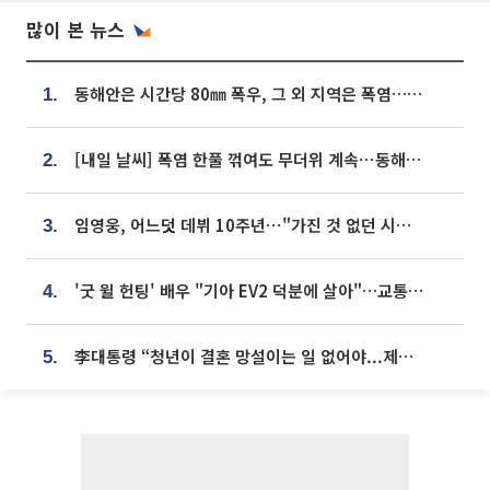
많이 본 뉴스
동해안은 시간당 80㎜ 폭우, 그 외 지역은 폭염…‘극과 극 날씨’
1.
[내일 날씨] 폭염 한풀 꺾여도 무더위 계속⋯동해안 이틀 연속 비
2.
임영웅, 어느덧 데뷔 10주년⋯"가진 것 없던 시절, 내 앞엔 20명의 팬뿐"
3.
'굿 윌 헌팅' 배우 "기아 EV2 덕분에 살아"…교통사고 후 안전성 극찬
4.
李대통령 “청년이 결혼 망설이는 일 없어야...제도상 불이익 조사”
5.