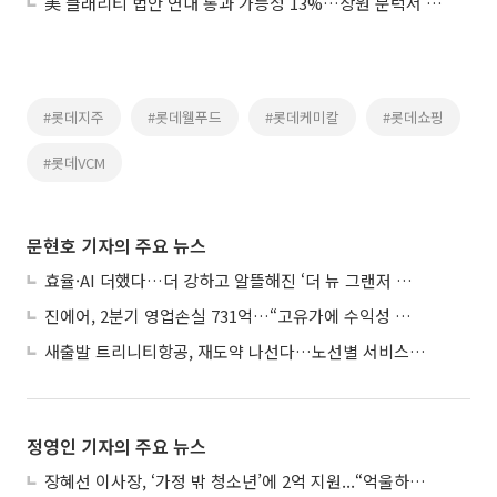
美 클래리티 법안 연내 통과 가능성 13%…상원 문턱서 제동
#롯데지주
#롯데웰푸드
#롯데케미칼
#롯데쇼핑
#롯데VCM
문현호 기자의 주요 뉴스
효율·AI 더했다…더 강하고 알뜰해진 ‘더 뉴 그랜저 하이브리드’
진에어, 2분기 영업손실 731억…“고유가에 수익성 악화”
새출발 트리니티항공, 재도약 나선다…노선별 서비스 차별화
정영인 기자의 주요 뉴스
장혜선 이사장, ‘가정 밖 청소년’에 2억 지원...“억울하고 아파도 단단해지길”