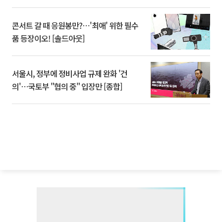
콘서트 갈 때 응원봉만?⋯'최애' 위한 필수
품 등장이오! [솔드아웃]
서울시, 정부에 정비사업 규제 완화 '건
의'⋯국토부 "협의 중" 입장만 [종합]