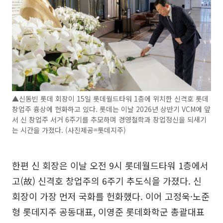
▲신동빈 롯데 회장이 15일 롯데월드타워 1층에 위치한 신격호 롯데
창업주 흉상에 헌화하고 있다. 롯데는 이날 2026년 상반기 VCM에 앞
서 신 창업주 서거 6주기를 추모하며 경영철학과 창업정신을 되새기
는 시간을 가졌다. (사진제공=롯데지주)
한편 신 회장은 이날 오전 9시 롯데월드타워 1층에서
고(故) 신격호 창업주의 6주기 추도식을 가졌다. 신
회장이 가장 먼저 국화를 헌화했다. 이어 고정욱·노준
형 롯데지주 공동대표, 이영준 롯데화학군 총괄대표