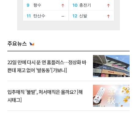
주요뉴스
22일 만에 다시 문 연 홈플러스…정상화 바
쁜데 재고 없어 ‘발동동’[가보니]
입추매직 '불발', 처서매직은 올까요? [해
시태그]