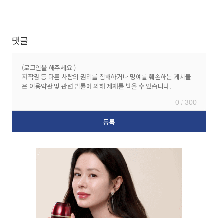
댓글
0 / 300