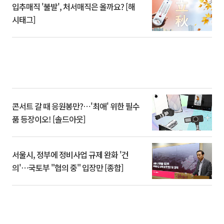
입추매직 '불발', 처서매직은 올까요? [해
시태그]
콘서트 갈 때 응원봉만?⋯'최애' 위한 필수
품 등장이오! [솔드아웃]
서울시, 정부에 정비사업 규제 완화 '건
의'⋯국토부 "협의 중" 입장만 [종합]