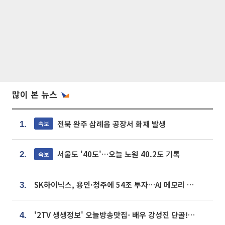
많이 본 뉴스
전북 완주 삼례읍 공장서 화재 발생
속보
1.
서울도 '40도'…오늘 노원 40.2도 기록
속보
2.
SK하이닉스, 용인·청주에 54조 투자…AI 메모리 생산기지 키운다
3.
'2TV 생생정보' 오늘방송맛집- 배우 강성진 단골! 쌀국수ㆍ푸팟퐁 커리 맛집 '블○○○'
4.