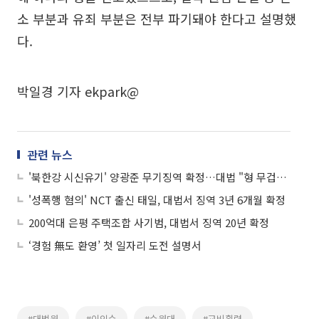
소 부분과 유죄 부분은 전부 파기돼야 한다고 설명했
다.
박일경 기자 ekpark@
관련 뉴스
'북한강 시신유기' 양광준 무기징역 확정…대법 "형 무겁지 않아"
'성폭행 혐의' NCT 출신 태일, 대법서 징역 3년 6개월 확정
200억대 은평 주택조합 사기범, 대법서 징역 20년 확정
‘경험 無도 환영’ 첫 일자리 도전 설명서
#대법원
#이인수
#수원대
#교비횡령