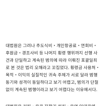
대법원은 그러나 추도식비‧개인항공료‧연회비‧
후원금‧경조사비 등 나머지 횡령 행위까지 선행 사
건과 단일하고 계속된 범의에 따라 이뤄진 포괄일죄
로 본 것은 법리 오해라고 꼬집었다. 횡령금 사용처‧
목적‧이익의 실질적인 귀속 주체가 서로 달라 범행
동기와 성격이 동일하다고 보기 어렵고, 범의가 단절
없이 계속된 범행이라고 보기 어렵다는 이유에서다.
대법원은 커피‧음료 자판기 설치‧운영 임대료에