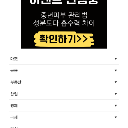
마켓
금융
부동산
산업
경제
국제