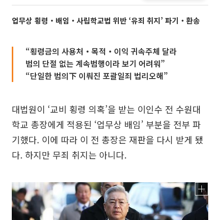
업무상 횡령‧배임‧사립학교법 위반 ‘유죄 취지’ 파기‧환송
“횡령금의 사용처‧목적‧이익 귀속주체 달라
범의 단절 없는 계속범행이라 보기 어려워”
“단일한 범의下 이뤄진 포괄일죄 법리오해”
대법원이 ‘교비 횡령 의혹’을 받는 이인수 전 수원대
학교 총장에게 적용된 ‘업무상 배임’ 부분을 전부 파
기했다. 이에 따라 이 전 총장은 재판을 다시 받게 됐
다. 하지만 무죄 취지는 아니다.