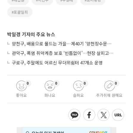
#포괄일죄
박일경 기자의 주요 뉴스
양천구, 배움으로 물드는 가을…제40기 ‘양천장수문화대학’ 수강생 모집
관악구, 폭염 취약계층 보호 ‘빈틈없이’…현장 살피고 지원 넓힌다
구로구, 주말에도 어르신 무더위쉼터 47개소 운영
0
0
0
0
좋아요
화나요
슬퍼요
추가취재 원해요