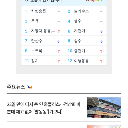
주요뉴스
22일 만에 다시 문 연 홈플러스…정상화 바
쁜데 재고 없어 ‘발동동’[가보니]