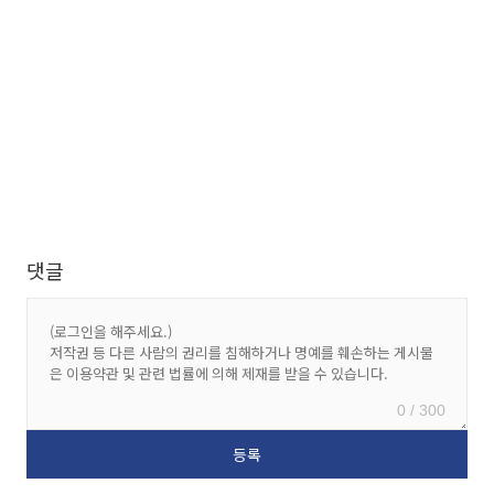
댓글
0 / 300