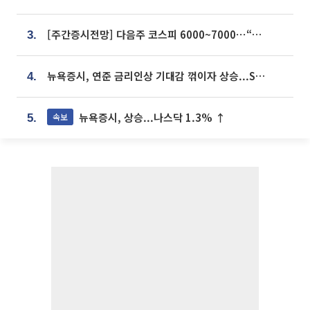
[주간증시전망] 다음주 코스피 6000~7000⋯“外人 수급은 정책이 변수”
3.
뉴욕증시, 연준 금리인상 기대감 꺾이자 상승...S&P500 사상 최고치 [종합]
4.
뉴욕증시, 상승...나스닥 1.3% ↑
속보
5.