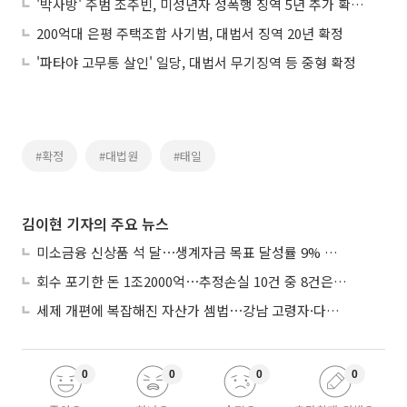
'박사방' 주범 조주빈, 미성년자 성폭행 징역 5년 추가 확정⋯총 47년
200억대 은평 주택조합 사기범, 대법서 징역 20년 확정
'파타야 고무통 살인' 일당, 대법서 무기징역 등 중형 확정
#확정
#대법원
#태일
김이현 기자의 주요 뉴스
미소금융 신상품 석 달⋯생계자금 목표 달성률 9% 그쳐
회수 포기한 돈 1조2000억⋯추정손실 10건 중 8건은 기업대출
세제 개편에 복잡해진 자산가 셈법⋯강남 고령자·다주택자 ‘자산재편 고심’
0
0
0
0