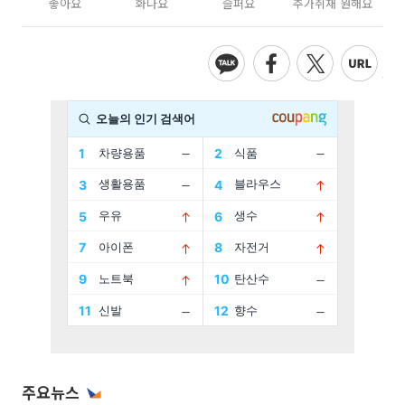
좋아요
화나요
슬퍼요
추가취재 원해요
주요뉴스