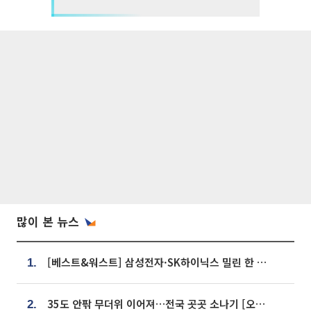
많이 본 뉴스
[베스트&워스트] 삼성전자·SK하이닉스 밀린 한 주…상상인증권은 85% 급등
1.
35도 안팎 무더위 이어져…전국 곳곳 소나기 [오늘 날씨]
2.