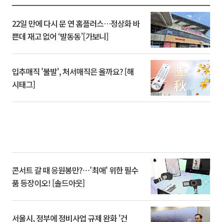
22일 만에 다시 문 연 홈플러스…정상화 바
쁜데 재고 없어 ‘발동동’[가보니]
입추매직 '불발', 처서매직은 올까요? [해
시태그]
콘서트 갈 때 응원봉만?⋯'최애' 위한 필수
품 등장이오! [솔드아웃]
서울시, 정부에 정비사업 규제 완화 '건