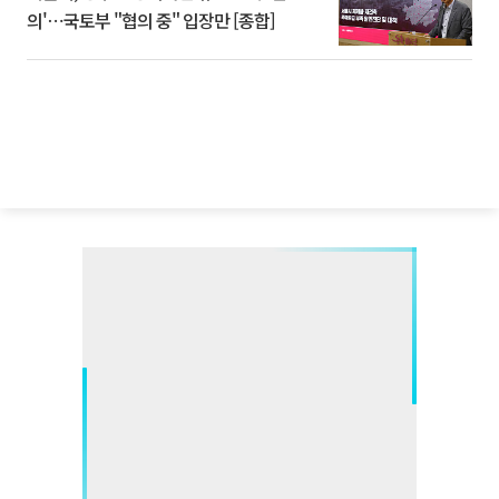
의'⋯국토부 "협의 중" 입장만 [종합]