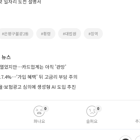
 첫 일자리 도전 설명서
#은평구불광2동
#횡령
#대법원
#징역
 뉴스
 열었지만⋯카드업계는 아직 '관망'
7.4%⋯‘가입 혜택’ 뒤 고금리 부담 주의
·보험광고 심의에 생성형 AI 도입 추진
0
0
화나요
슬퍼요
추