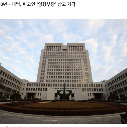
 20년⋯대법, 피고인 ‘양형부당’ 상고 기각