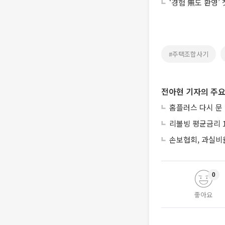
‘경험 無도 환영’
#주택조합사기
전아현 기자의 주요
홈플러스 다시 문
리볼빙 평균금리 1
손보협회, 과실비율
0
좋아요