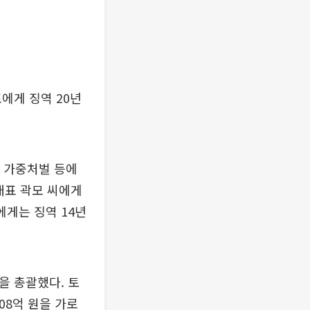
에게 징역 20년
죄 가중처벌 등에
대표 곽모 씨에게
에게는 징역 14년
을 총괄했다. 토
08억 원을 가로