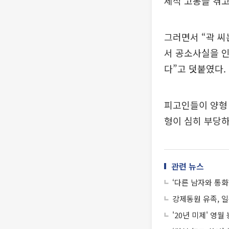
제적 고통을 겪고
그러면서 “곽 씨
서 공소사실을 
다”고 덧붙였다.
피고인들이 양형
형이 심히 부당하
관련 뉴스
‘다른 남자와 통화
강제동원 유족, 일
'20년 미제' 영