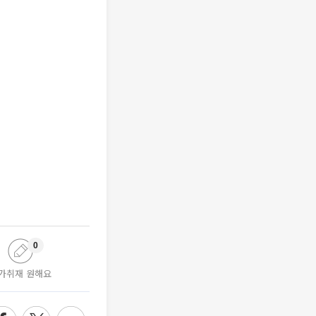
0
가취재 원해요