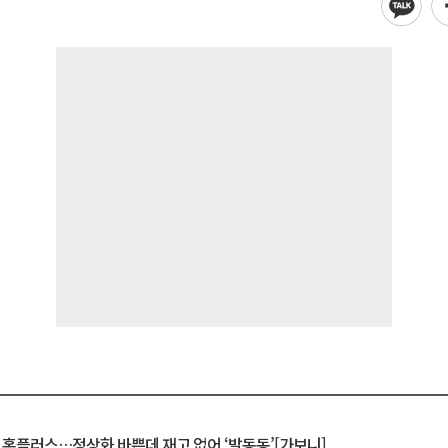
연 홈플러스…정상화 바쁜데 재고 없어 ‘발동동’[가보니]