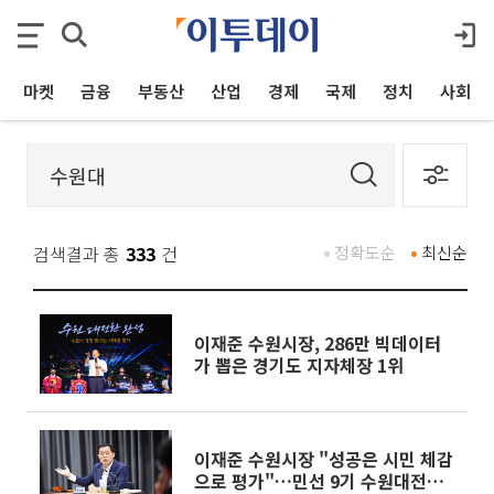
마켓
금융
부동산
산업
경제
국제
정치
사회
검색결과 총
333
건
정확도순
최신순
이재준 수원시장, 286만 빅데이터
가 뽑은 경기도 지자체장 1위
이재준 수원시장 "성공은 시민 체감
으로 평가"…민선 9기 수원대전환