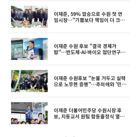
이재준, 59% 압승으로 수원 첫 연
임시장…"기쁨보다 책임이 더 크
다"
이재준 수원 후보 "결국 경제가
밥"…반도체·AI·바이오 첨단연구도
시 청사진 공개
이재준 수원후보 "눈물 거두고 실력
으로 노무현 증명"…추미애와 '민생
원팀' 선언
이재준 더불어민주당 수원시장 후
보, 지동교서 원팀 합동출정식 열고
선거전 돌입