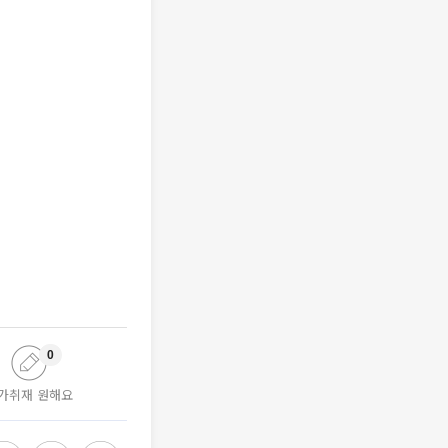
0
가취재 원해요