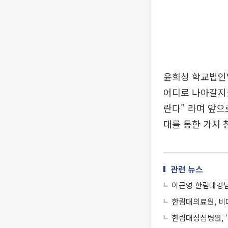
윤희성 학교법인
어디로 나아갈지
란다" 라며 앞으
대를 통한 가치 
관련 뉴스
이근영 한림대강남
한림대의료원, 비대
한림대성심병원, 