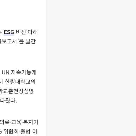
는
ESG
비전 아래
영보고서’를 발간
과 UN 지속가능개
일까지 한림대학교의
대학교춘천성심병
다뤘다.
 의료·교육·복지가
G 위원회 출범 이