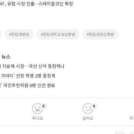
F, 유럽 시장 진출∙∙∙스테이블코인 확장
#한림대병원
#한림대학교성심병원
#한림대성심병원
 뉴스
치매 치료제 시장…국산 신약 등장하나
 가야지’ 선창 학생 2명 중징계
검' 국민추천위원 6명 인선 완료
0
0
화나요
슬퍼요
추