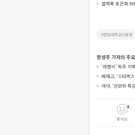
블랙록 토큰화 MM
#한림대학교의료원
한성주 기자의 주요
‘레켐비’ 독주 
배재고, ‘스타벅스
여야, '선관위 특
0
좋아요