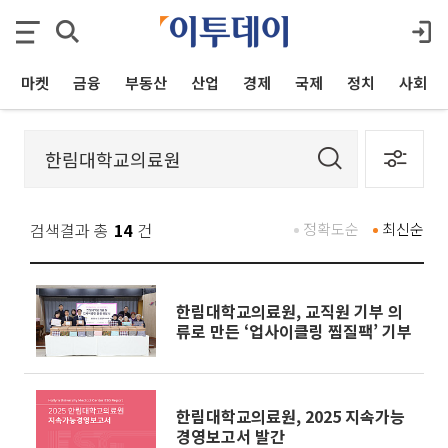
마켓
금융
부동산
산업
경제
국제
정치
사회
검색결과 총
14
건
정확도순
최신순
한림대학교의료원, 교직원 기부 의
류로 만든 ‘업사이클링 찜질팩’ 기부
한림대학교의료원, 2025 지속가능
경영보고서 발간