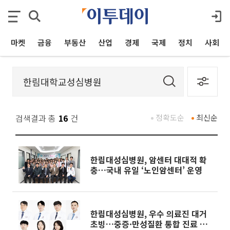
마켓
금융
부동산
산업
경제
국제
정치
사회
검색결과 총
16
건
정확도순
최신순
한림대성심병원, 암센터 대대적 확
충…국내 유일 ‘노인암센터’ 운영
한림대성심병원, 우수 의료진 대거
초빙…중증·만성질환 통합 진료 체