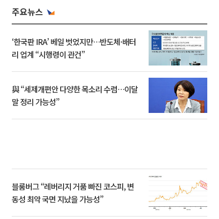
주요뉴스
‘한국판 IRA’ 베일 벗었지만…반도체·배터
리 업계 “시행령이 관건”
與 “세제개편안 다양한 목소리 수렴…이달
말 정리 가능성”
블룸버그 “레버리지 거품 빠진 코스피, 변
동성 최악 국면 지났을 가능성”