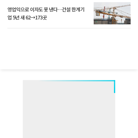
영업익으로 이자도 못 낸다…건설 한계기
업 5년 새 62→173곳