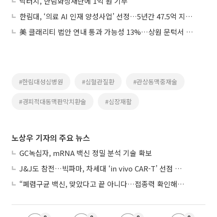
닥터지, 한림화상재단에 1억 원 기부
한림대, ‘의료 AI 인재 양성사업’ 선정…5년간 47.5억 지원받는다
美 클래리티 법안 연내 통과 가능성 13%…상원 문턱서 제동
#한림대성심병원
#심혈관질환
#관상동맥중재술
#경피적대동맥판막치환술
#심장재활
노상우 기자의 주요 뉴스
GC녹십자, mRNA 백신 정밀 분석 기술 확보
J&J도 참전…빅파마, 차세대 ‘in vivo CAR-T’ 선점 경쟁 본격화
“폐렴구균 백신, 맞았다고 끝 아니다…접종력 확인해야”