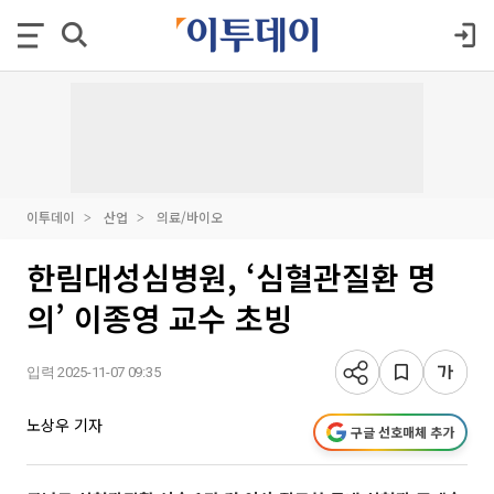
이투데이
산업
의료/바이오
한림대성심병원, ‘심혈관질환 명
의’ 이종영 교수 초빙
입력 2025-11-07 09:35
노상우 기자
구글 선호매체 추가