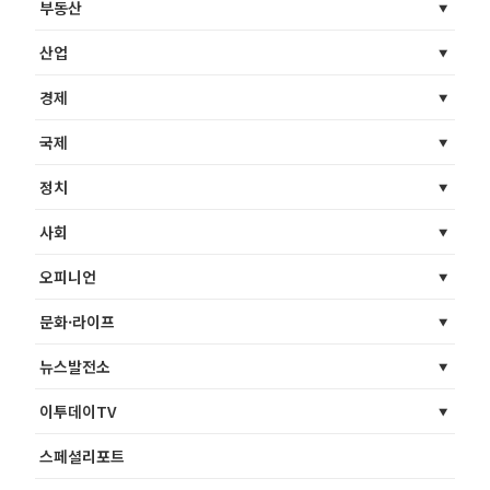
부동산
산업
경제
국제
정치
사회
오피니언
문화·라이프
뉴스발전소
이투데이TV
스페셜리포트