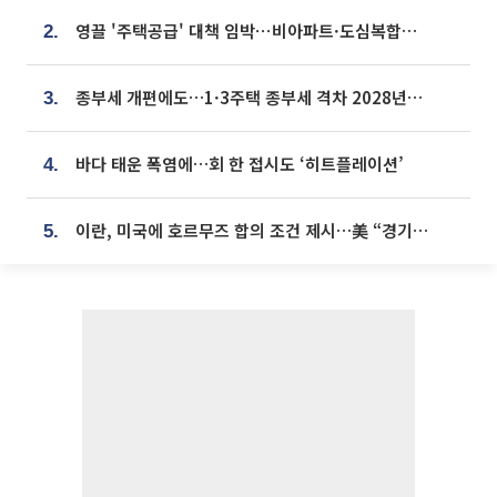
영끌 '주택공급' 대책 임박⋯비아파트·도심복합까지 총동원
2.
종부세 개편에도…1·3주택 종부세 격차 2028년부터 확대
3.
바다 태운 폭염에…회 한 접시도 ‘히트플레이션’
4.
이란, 미국에 호르무즈 합의 조건 제시…美 “경기 아직 안 끝나” [종합]
5.