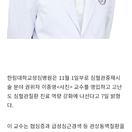
한림대학교성심병원은 11월 1일부로 심혈관중재시
술 분야 권위자 이종영<사진> 교수를 영입하고 고난
도 심혈관질환 진료 역량 강화에 나선다고 7일 밝혔
다.
이 교수는 협심증과 급성심근경색 등 관상동맥질환을