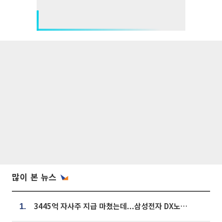
많이 본 뉴스
3445억 자사주 지급 마쳤는데...삼성전자 DX노조, 뒤늦은 '떼쓰기 집회'
1.