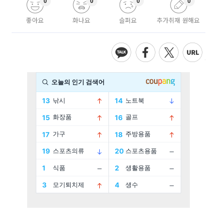
0
0
0
0
좋아요
화나요
슬퍼요
추가취재 원해요