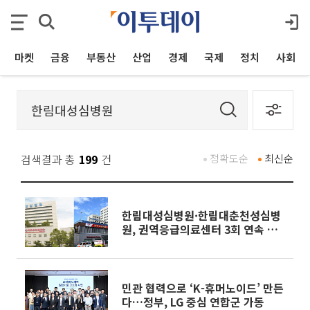
마켓
금융
부동산
산업
경제
국제
정치
사회
검색결과 총
199
건
정확도순
최신순
한림대성심병원·한림대춘천성심병
원, 권역응급의료센터 3회 연속 재
지정
민관 협력으로 ‘K-휴머노이드’ 만든
다…정부, LG 중심 연합군 가동