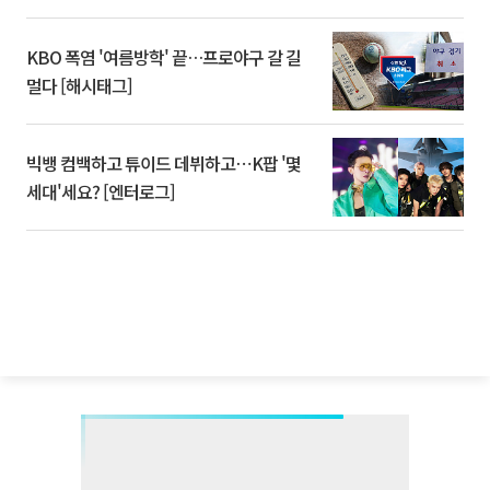
KBO 폭염 '여름방학' 끝…프로야구 갈 길
멀다 [해시태그]
빅뱅 컴백하고 튜이드 데뷔하고⋯K팝 '몇
세대'세요? [엔터로그]