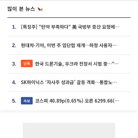
많이 본 뉴스
[특징주] “탄약 부족하다“ 美 국방부 증산 요청에⋯국내 방산주 급등세
1.
현대차·기아, 이번 주 임단협 재개…하청 사용자성 재심도 ‘변수’
2.
한국 드론기술, 우크라 전장서 시험 중…“스타트업 여러 곳 참여”
단독
3.
SK하이닉스 ‘자사주 성과급’ 갈등 격화…통합노조 출범 움직임
4.
코스피 40.89p(0.65%) 오른 6299.66(마감)
속보
5.