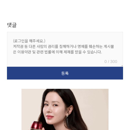
댓글
0 / 300