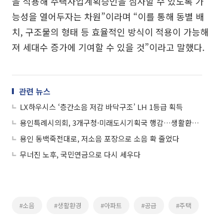
을 적용해 주택사업계획승인을 심사할 수 있도록 가
능성을 열어두자는 차원”이라며 “이를 통해 동별 배
치, 구조물의 형태 등 효율적인 방식이 적용이 가능해
져 세대수 증가에 기여할 수 있을 것”이라고 말했다.
관련 뉴스
LX하우시스 ‘층간소음 저감 바닥구조’ LH 1등급 획득
용인특례시의회, 3개구청·미래도시기획국 행감…생활환경·신재생에너지 ‘ 전방위 점검
용인 동백죽전대로, 저소음 포장으로 소음 확 줄었다
무너진 노후, 국민연금으로 다시 세우다
#소음
#생활환경
#아파트
#공급
#주택