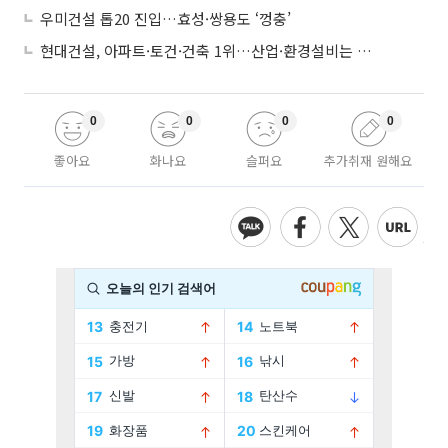
우미건설 톱20 진입…효성·쌍용도 ‘껑충’
현대건설, 아파트·토건·건축 1위…산업·환경설비는 삼성E&A
0
0
0
0
좋아요
화나요
슬퍼요
추가취재 원해요