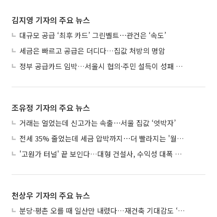
김지영 기자의 주요 뉴스
대규모 공급 ‘최후 카드’ 그린벨트⋯관건은 ‘속도’
세금은 빠르고 공급은 더디다…집값 처방의 명암
정부 공급카드 임박…서울시 협의·주민 설득이 성패 가른다
조유정 기자의 주요 뉴스
거래는 얼었는데 신고가는 속출⋯서울 집값 ‘엇박자’
전세 35% 줄었는데 세금 압박까지⋯더 빨라지는 '월세화'
'고원가 터널' 끝 보인다…대형 건설사, 수익성 대폭 개선
천상우 기자의 주요 뉴스
분당·평촌 오를 때 일산만 내렸다…재건축 기대감도 ‘무색’