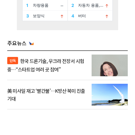
주요뉴스
한국 드론기술, 우크라 전장서 시험
단독
중…“스타트업 여러 곳 참여”
美 미사일 재고 ‘빨간불’…K방산 북미 진출
기대