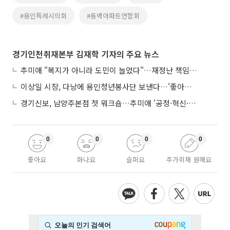
#용인특례시의회
#동백아파트연합회
경기인천취재본부 김재학 기자의 주요 뉴스
추미애 "복지가 아니라 도민이 늘었다"…재정난 책임론 정면돌파
이상일 시장, 다낭에 용인청년봉사단 보낸다…'좋아용 거리' 만든다
경기신보, 남양주본점 첫 워크숍…추미애 '공정·혁신·포용' 전면 반영
0
0
0
0
좋아요
화나요
슬퍼요
추가취재 원해요