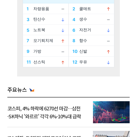
주요뉴스
코스피, 4% 하락에 6270선 마감…삼전
·SK하닉 '와르르' 각각 6%·10%대 급락