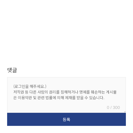
댓글
0 / 300