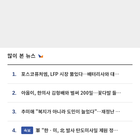
많이 본 뉴스
포스코퓨처엠, LFP 시장 뚫었다…배터리사와 대규모 장기 공급 합의
1.
아옳이, 한의사 김형배와 벌써 200일⋯꽃다발 들고 "프러포즈 아냐"
2.
추미애 "복지가 아니라 도민이 늘었다"…재정난 책임론 정면돌파
3.
軍 "한ㆍ미, 北 발사 탄도미사일 제원 정밀분석 중"
속보
4.