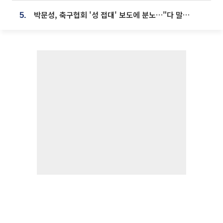
박문성, 축구협회 '성 접대' 보도에 분노…"다 말아먹으려고 작정했나"
5.