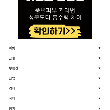
마켓
금융
부동산
산업
경제
국제
정치