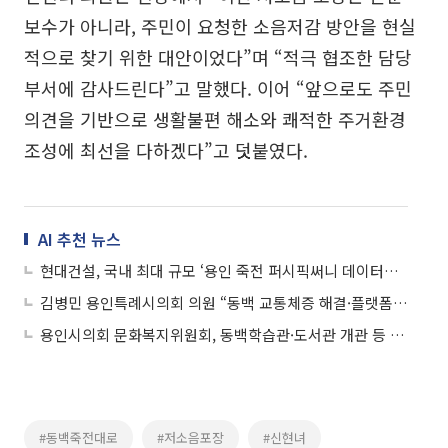
보수가 아니라, 주민이 요청한 소음저감 방안을 현실
적으로 찾기 위한 대안이었다”며 “적극 협조한 담당
부서에 감사드린다”고 말했다. 이어 “앞으로도 주민
의견을 기반으로 생활불편 해소와 쾌적한 주거환경
조성에 최선을 다하겠다”고 덧붙였다.
AI 추천 뉴스
현대건설, 국내 최대 규모 ‘용인 죽전 퍼시픽써니 데이터센터’ 준공
김병민 용인특례시의회 의원 “동백 교통체증 해결·플랫폼시티 컨벤션센터 건립 서둘러야”
용인시의회 문화복지위원회, 동백학습관·도서관 개관 등 추진 점검
#동백죽전대로
#저소음포장
#신현녀