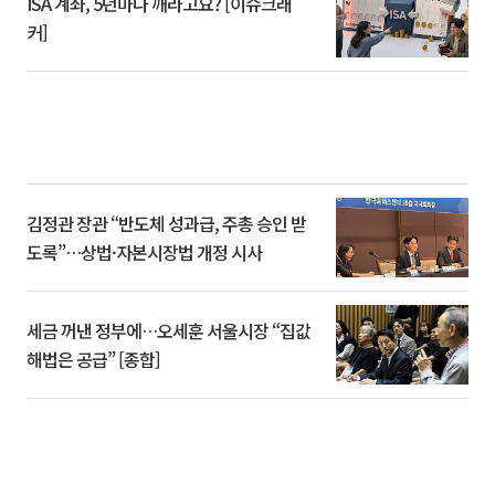
ISA 계좌, 5년마다 깨라고요? [이슈크래
커]
김정관 장관 “반도체 성과급, 주총 승인 받
도록”…상법·자본시장법 개정 시사
세금 꺼낸 정부에…오세훈 서울시장 “집값
해법은 공급” [종합]