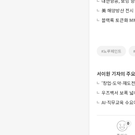
대한항공, 보잉 
美 해양방산 전시
블랙록 토큰화 MM
#노루페인트
서이원 기자의 주요
‘창업-도약-재도전
우즈벡서 보폭 넓
AI·직무교육 수
0