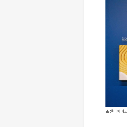
▲샌디에이고