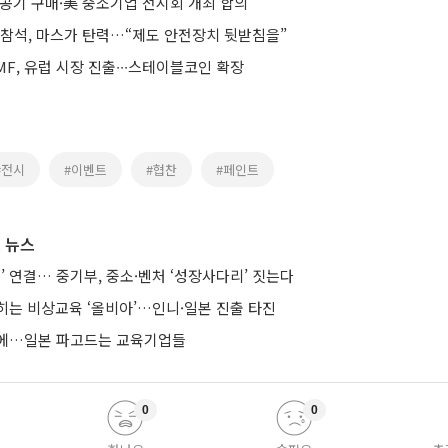
항공기 구매·美 중소기업 전시회 개최 합의
 참석, 마스가 탄력…“제도 안전장치 뒷받침을”
F, 유럽 시장 진출∙∙∙스테이블코인 확장
#전시
#이벤트
#협찬
#페인트
 뉴스
’ 연결… 중기부, 중소·벤처 ‘성장사다리’ 짓는다
히는 비상교육 ‘올비아’…인니·일본 진출 타진
요에…일본 파고드는 교육기업들
0
0