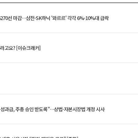
6270선 마감…삼전·SK하닉 '와르르' 각각 6%·10%대 급락
 깨라고요? [이슈크래커]
 성과급, 주총 승인 받도록”…상법·자본시장법 개정 시사