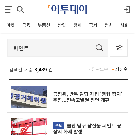
마켓
금융
부동산
산업
경제
국제
정치
사회
검색결과 총
3,439
건
정확도순
최신순
공정위, 반복 담합 기업 '영업 정지'
추진...전속고발권 전면 개편
울산 남구 삼산동 페인트 공
속보
장서 화재 발생