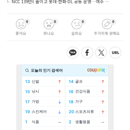
NCC 139만t 줄이고 롯데·한화·DL 공동 운영…여수 1호 본궤도
0
0
0
0
좋아요
화나요
슬퍼요
추가취재 원해요