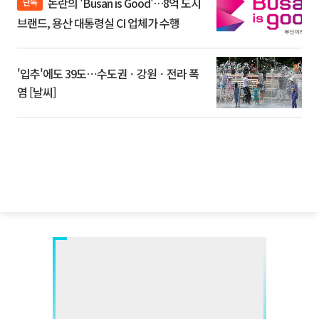
논란의 'Busan is Good'…8억 도시
단독
브랜드, 용산 대통령실 CI 업체가 수행
'입추'에도 39도⋯수도권ㆍ강원ㆍ전라 폭
염 [날씨]