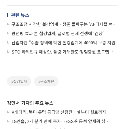
관련 뉴스
구조조정 시작한 철강업계⋯생존 돌파구는 ‘AI·디지털 혁신’
반덤핑 효과 본 철강업계, 글로벌 관세 전쟁에 ‘긴장’
산업차관 "수출 장벽에 막힌 철강업계에 4000억 보증 지원"
STO 하위법규 예상안, 풀링·거래한도·정형증권 로드맵 제시
#철강업계
#구조개편
김민서 기자의 주요 뉴스
K배터리, 북미·유럽 공급망 선점전…셀부터 원료까지 현지화
LG엔솔, 2개 분기 만에 흑자…ESS·원통형 앞세워 성장 가속