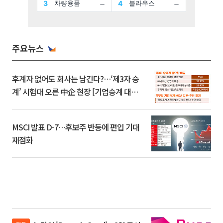
주요뉴스
후계자 없어도 회사는 남긴다?…‘제3자 승
계’ 시험대 오른 中企 현장 [기업승계 대전
환]
MSCI 발표 D-7…후보주 반등에 편입 기대
재점화