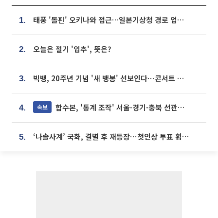
태풍 '돌핀' 오키나와 접근…일본기상청 경로 업데이트
1.
오늘은 절기 '입추', 뜻은?
2.
빅뱅, 20주년 기념 '새 뱅봉' 선보인다⋯콘서트 앞두고 팝업 개최
3.
합수본, '통계 조작' 서울·경기·충북 선관위 등 추가 압수수색
속보
4.
‘나솔사계’ 국화, 결별 후 재등장⋯첫인상 투표 휩쓸고 ‘인기녀’ 등극
5.