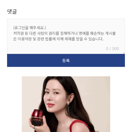
댓글
0 / 300