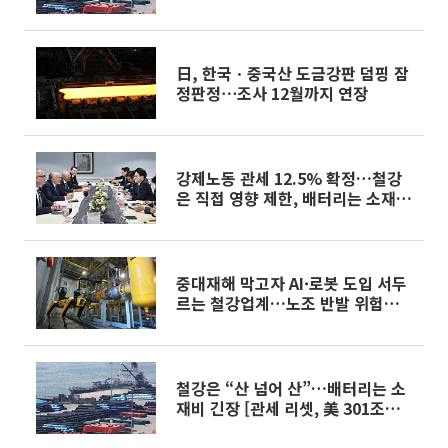
[안팎으로 갇힌 K-제조업]
日, 한국ㆍ중국산 도금강판 덤핑 잠
정판정⋯조사 12월까지 연장
강제노동 관세 12.5% 확정…철강
은 직접 영향 제한, 배터리는 소재
부담 주시
중대재해 막고자 AI·로봇 도입 서두
르는 철강업계…노조 반발 위험은
변수
철강은 “산 넘어 산”…배터리는 소
재비 긴장 [관세 리셋, 美 301조의
경고]