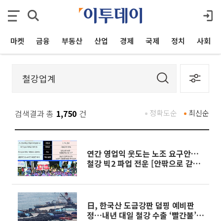
마켓
금융
부동산
산업
경제
국제
정치
사회
검색결과 총
1,750
건
정확도순
최신순
연간 영업익 웃도는 노조 요구안…
철강 빅2 파업 전운 [안팎으로 갇힌
K-제조업]
日, 한국산 도금강판 덤핑 예비판
정…내년 대일 철강 수출 ‘빨간불’