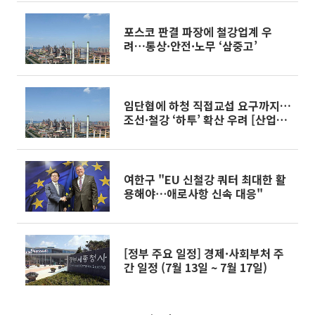
포스코 판결 파장에 철강업계 우
려…통상·안전·노무 ‘삼중고’
임단협에 하청 직접교섭 요구까지…
조선·철강 ‘하투’ 확산 우려 [산업계
노사 전운]
여한구 "EU 신철강 쿼터 최대한 활
용해야⋯애로사항 신속 대응"
[정부 주요 일정] 경제·사회부처 주
간 일정 (7월 13일 ~ 7월 17일)