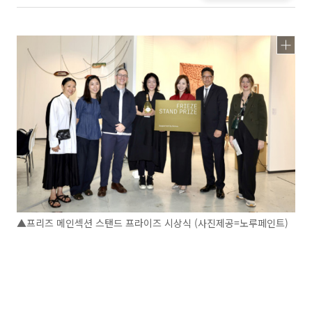
▲프리즈 메인섹션 스탠드 프라이즈 시상식 (사진제공=노루페인트)