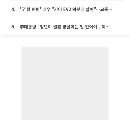
'굿 윌 헌팅' 배우 "기아 EV2 덕분에 살아"…교통사고 후 안전성 극찬
4.
李대통령 “청년이 결혼 망설이는 일 없어야...제도상 불이익 조사”
5.