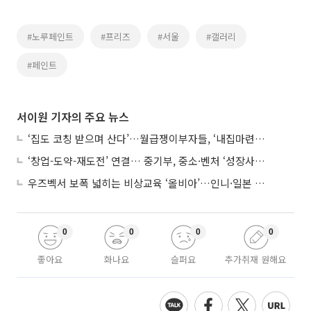
#노루페인트
#프리즈
#서울
#갤러리
#페인트
서이원 기자의 주요 뉴스
‘집도 코칭 받으며 산다’…월급쟁이부자들, ‘내집마련’ 신청 증가세
‘창업-도약-재도전’ 연결… 중기부, 중소·벤처 ‘성장사다리’ 짓는다
우즈벡서 보폭 넓히는 비상교육 ‘올비아’…인니·일본 진출 타진
0
0
0
0
좋아요
화나요
슬퍼요
추가취재 원해요