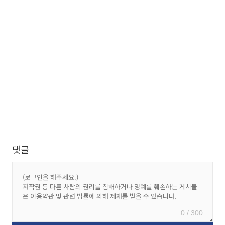
댓글
0 / 300