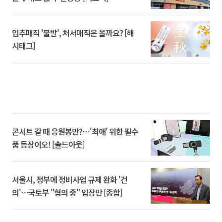
입추매직 '불발', 처서매직은 올까요? [해
시태그]
콘서트 갈 때 응원봉만?⋯'최애' 위한 필수
품 등장이오! [솔드아웃]
서울시, 정부에 정비사업 규제 완화 '건
의'⋯국토부 "협의 중" 입장만 [종합]