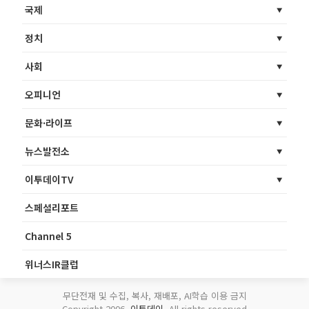
국제
정치
사회
오피니언
문화·라이프
뉴스발전소
이투데이TV
스페셜리포트
Channel 5
위너스IR클럽
무단전재 및 수집, 복사, 재배포, AI학습 이용 금지
Copyright 2006.
이투데이
. All rights reserved