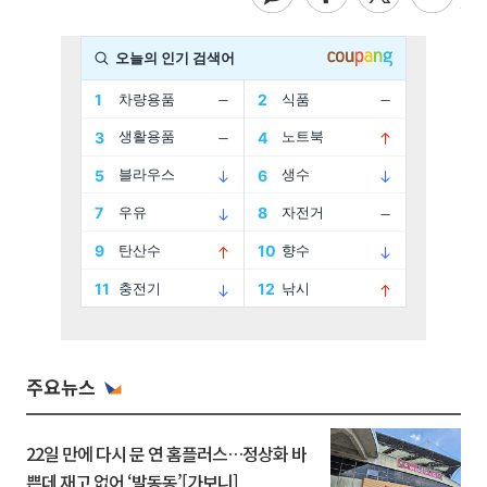
주요뉴스
22일 만에 다시 문 연 홈플러스…정상화 바
쁜데 재고 없어 ‘발동동’[가보니]