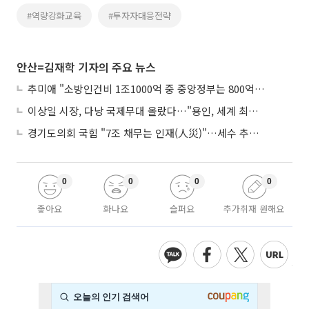
#역량강화교육
#투자자대응전략
안산=김재학 기자의 주요 뉴스
추미애 "소방인건비 1조1000억 중 중앙정부는 800억뿐"
이상일 시장, 다낭 국제무대 올랐다…"용인, 세계 최대 반도체 도시 된다"
경기도의회 국힘 "7조 채무는 인재(人災)"…세수 추계 조작 의혹 제기
0
0
0
0
좋아요
화나요
슬퍼요
추가취재 원해요