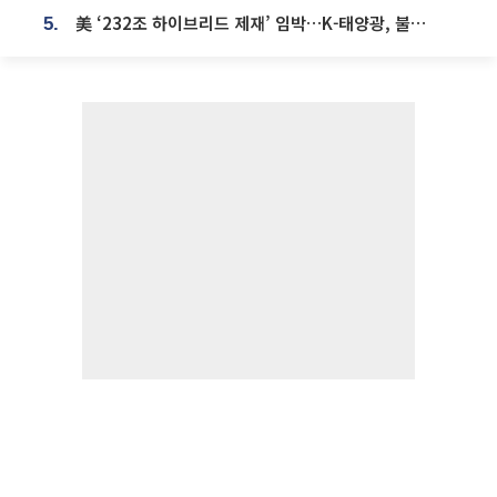
美 ‘232조 하이브리드 제재’ 임박…K-태양광, 불확실성 털고 날개 다나
5.