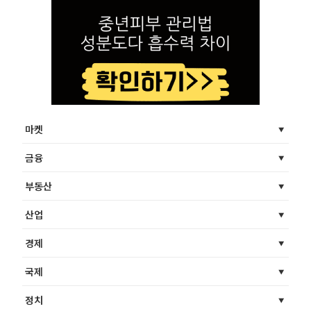
마켓
금융
부동산
산업
경제
국제
정치