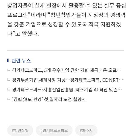
창업자들이 실제 현장에서 활용할 수 있는 실무 중심
프로그램”이라며 “청년창업가들이 시장성과 경쟁력
을 갖춘 기업으로 성장할 수 있도록 적극 지원하겠
다”고 말했다.
관련 뉴스
경기테크노파크, 5개 우수기업 견학 기회 제공…온·오프라인 신청 접수 중
경기부품기업 세계시장 겨냥…경기테크노파크, CE·NRTL·CCC 인증에 ‘날개’ 단다
경기테크노파크-시흥산업진흥원, 제조기업 AI 확산 맞손…공동사업 추진
‘경험 無도 환영’ 첫 일자리 도전 설명서
#청년창업
#경기테크노파크
#파주시