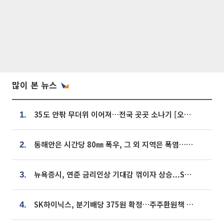
많이 본 뉴스
35도 안팎 무더위 이어져…전국 곳곳 소나기 [오늘 날씨]
1.
동해안은 시간당 80㎜ 폭우, 그 외 지역은 폭염…‘극과 극 날씨’
2.
뉴욕증시, 연준 금리인상 기대감 꺾이자 상승...S&P500 사상 최고치 [종합]
3.
SK하이닉스, 분기배당 375원 확정…주주환원책 9월로 앞당겨 발표
4.