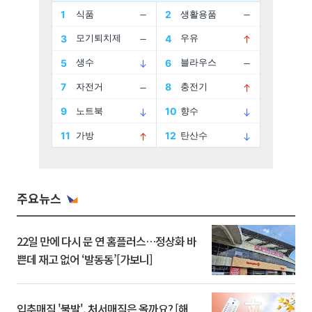
주요뉴스
22일 만에 다시 문 연 홈플러스…정상화 바
쁜데 재고 없어 ‘발동동’[가보니]
입추매직 '불발', 처서매직은 올까요? [해