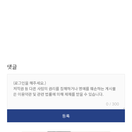
댓글
0 / 300