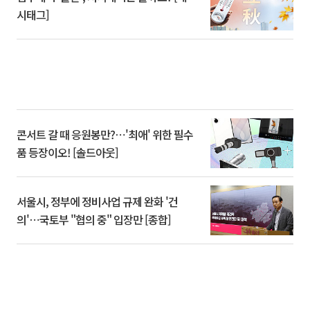
시태그]
콘서트 갈 때 응원봉만?⋯'최애' 위한 필수
품 등장이오! [솔드아웃]
서울시, 정부에 정비사업 규제 완화 '건
의'⋯국토부 "협의 중" 입장만 [종합]