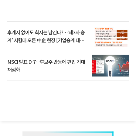
후계자 없어도 회사는 남긴다?…‘제3자 승
계’ 시험대 오른 中企 현장 [기업승계 대전
환]
MSCI 발표 D-7…후보주 반등에 편입 기대
재점화