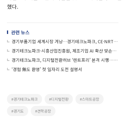
했다.
관련 뉴스
경기부품기업 세계시장 겨냥…경기테크노파크, CE·NRTL·CCC 인증에 ‘날개’ 단다
경기테크노파크-시흥산업진흥원, 제조기업 AI 확산 맞손…공동사업 추진
경기테크노파크, 디지털전환허브 ‘렌트프리’ 본격 시행…입주기업 임대료 부담↓
‘경험 無도 환영’ 첫 일자리 도전 설명서
#경기테크노파크
#디지털전환
#스마트공장
#경기도
#견학공장