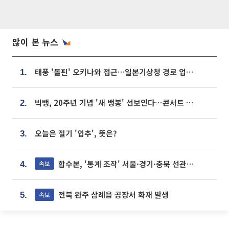
많이 본 뉴스
태풍 '돌핀' 오키나와 접근…일본기상청 경로 업데이트
1.
빅뱅, 20주년 기념 '새 뱅봉' 선보인다⋯콘서트 앞두고 팝업 개최
2.
오늘은 절기 '입추', 뜻은?
3.
합수본, '통계 조작' 서울·경기·충북 선관위 등 추가 압수수색
속보
4.
전북 완주 삼례읍 공장서 화재 발생
속보
5.