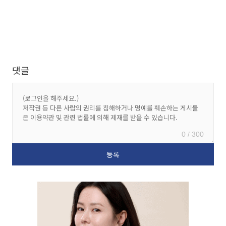
댓글
0 / 300