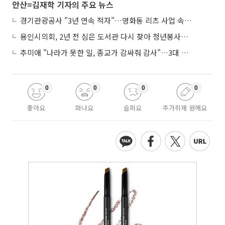
안산=김재학 기자의 주요 뉴스
경기관광공사 "3년 연속 적자"…영화동 리츠 사업 속도 놓고 수원시와 이견
용인시의회, 2년 전 심은 도서관 다시 찾아 청년봉사단 약속까지
추미애 "나라가 못한 일, 종교가 감싸줘 감사"…3대 종단과 첫 만남
0
0
0
0
좋아요
화나요
슬퍼요
추가취재 원해요