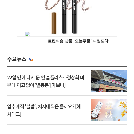
주요뉴스
22일 만에 다시 문 연 홈플러스…정상화 바
쁜데 재고 없어 ‘발동동’[가보니]
입추매직 '불발', 처서매직은 올까요? [해
시태그]