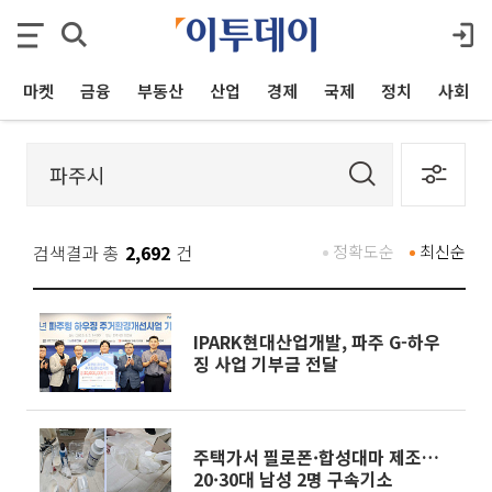
마켓
금융
부동산
산업
경제
국제
정치
사회
검색결과 총
2,692
건
정확도순
최신순
IPARK현대산업개발, 파주 G-하우
징 사업 기부금 전달
주택가서 필로폰·합성대마 제조…
20·30대 남성 2명 구속기소