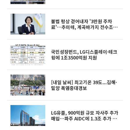
불법 평상 걷어내자 '3만원 주차
료'…추미애, 계곡바가지 전수조사
칼 뺐다
국민성장펀드, LG디스플레이·테크
윙에 1조3500억원 지원
[내일 날씨] 최고기온 39도...김해·
밀양 폭염중대경보
LG유플, 900억원 규모 자사주 추가
매입…파주 AIDC에 1.3조 추가 투
자