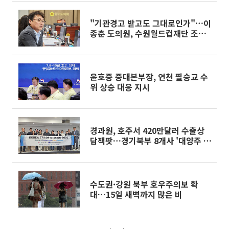
"기관경고 받고도 그대로인가"…이
종춘 도의원, 수원월드컵재단 조직
쇄신 정조준
윤호중 중대본부장, 연천 필승교 수
위 상승 대응 지시
경과원, 호주서 420만달러 수출상
담잭팟…경기북부 8개사 '대양주 수
출길' 뚫었다
수도권·강원 북부 호우주의보 확
대…15일 새벽까지 많은 비