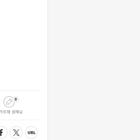
0
가취재 원해요