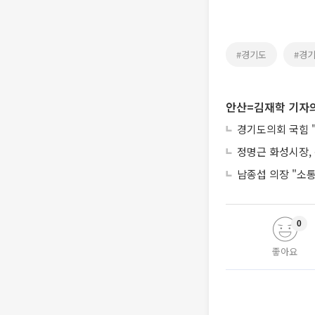
#경기도
#경
안산=김재학 기자의
경기도의회 국힘 "
정명근 화성시장,
남종섭 의장 "소
0
좋아요