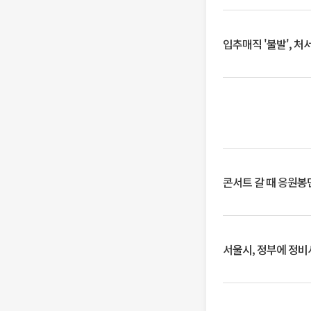
입추매직 '불발', 처
콘서트 갈 때 응원봉만
서울시, 정부에 정비사