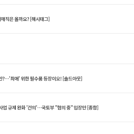
서매직은 올까요? [해시태그]
?⋯'최애' 위한 필수품 등장이오! [솔드아웃]
업 규제 완화 '건의'⋯국토부 "협의 중" 입장만 [종합]