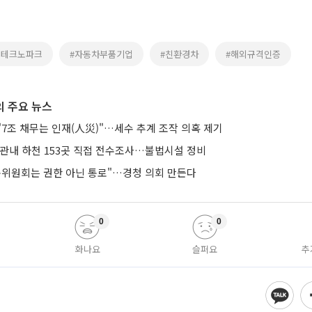
기테크노파크
#자동차부품기업
#친환경차
#해외규격인증
 주요 뉴스
7조 채무는 인재(人災)"…세수 추계 조작 의혹 제기
 관내 하천 153곳 직접 전수조사…불법시설 정비
통위원회는 권한 아닌 통로"…경청 의회 만든다
0
0
화나요
슬퍼요
추