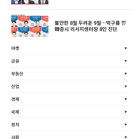
담에 사탄랠리”
불안한 8월 두려운 9월…먹구름 낀
韓증시 리서치센터장 8인 진단
마켓
금융
부동산
산업
경제
국제
정치
사회