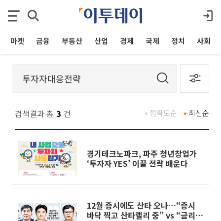
마켓
금융
부동산
산업
경제
국제
정치
사회
검색결과 총
3
건
정확도순
최신순
경기테크노파크, 파주 청년창업가
‘투자자 YES’ 이끌 전략 배운다
12월 증시에도 산타 오나…“증시
바닥 찍고 산타랠리 중” vs “금리부