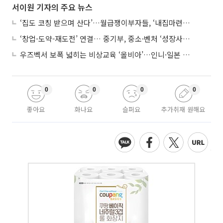
서이원 기자의 주요 뉴스
‘집도 코칭 받으며 산다’…월급쟁이부자들, ‘내집마련’ 신청 증가세
‘창업-도약-재도전’ 연결… 중기부, 중소·벤처 ‘성장사다리’ 짓는다
우즈벡서 보폭 넓히는 비상교육 ‘올비아’…인니·일본 진출 타진
0
0
0
0
좋아요
화나요
슬퍼요
추가취재 원해요