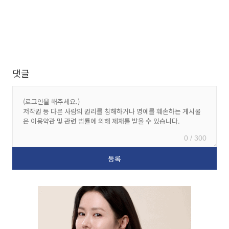
댓글
0 / 300