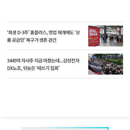
‘회생 D-3주’ 홈플러스, 영업 재개에도 ‘상
품 공급망’ 복구가 생존 관건
3445억 자사주 지급 마쳤는데...삼성전자
DX노조, 뒤늦은 '떼쓰기 집회'