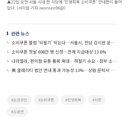
▲22일 오전 서울 시내 한 식당에 ‘민생회복 소비쿠폰’ 안내판이 붙어
있다. (서이원 기자 iwonseo96@)
관련 뉴스
소비쿠폰 불법 ‘되팔기’ 막는다…서울시, 전담 감시반 운영 돌입
소비쿠폰 첫날 698만 명 신청⋯전체 지급대상 13.8%
나라셀라, 편의점 유통 품목 확대…하절기 수요ㆍ정부 소비쿠폰 수혜 선제적 대응
美 클래리티 법안 연내 통과 가능성 13%…상원 문턱서 제동
#소상공인
#소비쿠폰
#민생회복
#시장
#소공연