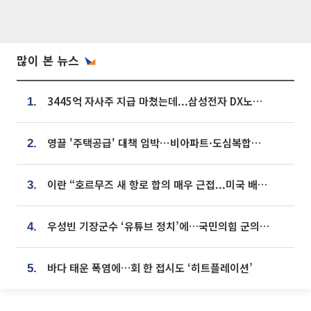
많이 본 뉴스
3445억 자사주 지급 마쳤는데...삼성전자 DX노조, 뒤늦은 '떼쓰기 집회'
1.
영끌 '주택공급' 대책 임박⋯비아파트·도심복합까지 총동원
2.
이란 “호르무즈 새 항로 합의 매우 근접...미국 배상 먼저”
3.
우성빈 기장군수 ‘유튜브 정치’에…국민의힘 군의원들 집단 반발
4.
바다 태운 폭염에…회 한 접시도 ‘히트플레이션’
5.