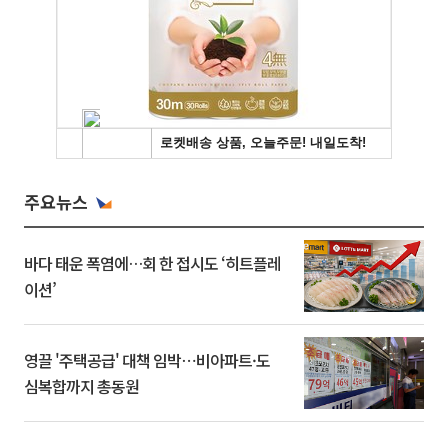
주요뉴스
바다 태운 폭염에…회 한 접시도 ‘히트플레
이션’
영끌 '주택공급' 대책 임박⋯비아파트·도
심복합까지 총동원