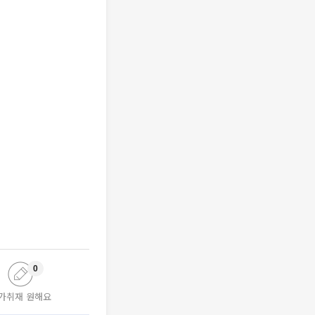
0
가취재 원해요