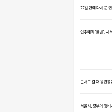
22일 만에 다시 문 
입추매직 '불발', 처
콘서트 갈 때 응원봉만
서울시, 정부에 정비사