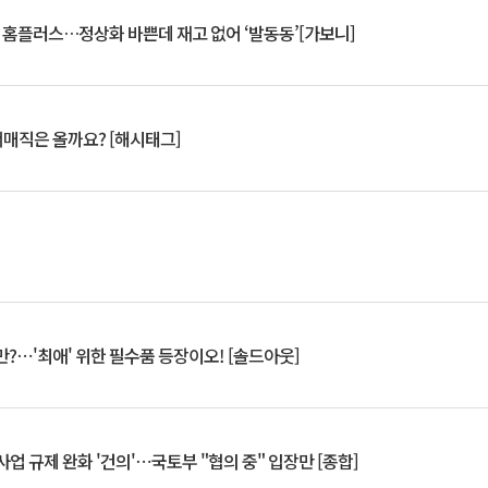
연 홈플러스…정상화 바쁜데 재고 없어 ‘발동동’[가보니]
서매직은 올까요? [해시태그]
?⋯'최애' 위한 필수품 등장이오! [솔드아웃]
업 규제 완화 '건의'⋯국토부 "협의 중" 입장만 [종합]