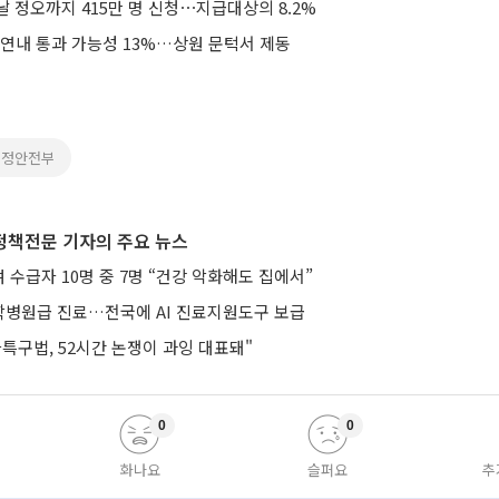
 정오까지 415만 명 신청⋯지급대상의 8.2%
 연내 통과 가능성 13%…상원 문턱서 제동
행정안전부
정책전문 기자의 주요 뉴스
수급자 10명 중 7명 “건강 악화해도 집에서”
병원급 진료…전국에 AI 진료지원도구 보급
특구법, 52시간 논쟁이 과잉 대표돼"
0
0
화나요
슬퍼요
추