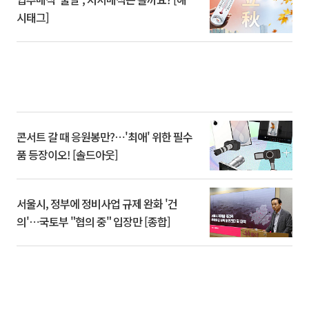
시태그]
콘서트 갈 때 응원봉만?⋯'최애' 위한 필수
품 등장이오! [솔드아웃]
서울시, 정부에 정비사업 규제 완화 '건
의'⋯국토부 "협의 중" 입장만 [종합]