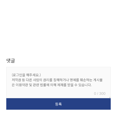
댓글
0 / 300