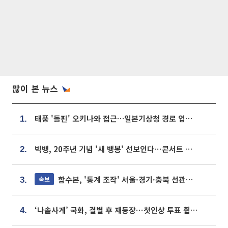
많이 본 뉴스
태풍 '돌핀' 오키나와 접근…일본기상청 경로 업데이트
1.
빅뱅, 20주년 기념 '새 뱅봉' 선보인다⋯콘서트 앞두고 팝업 개최
2.
합수본, '통계 조작' 서울·경기·충북 선관위 등 추가 압수수색
속보
3.
‘나솔사계’ 국화, 결별 후 재등장⋯첫인상 투표 휩쓸고 ‘인기녀’ 등극
4.