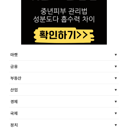
마켓
금융
부동산
산업
경제
국제
정치