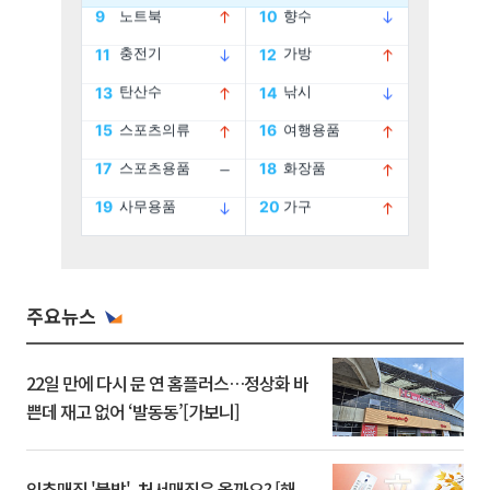
주요뉴스
22일 만에 다시 문 연 홈플러스…정상화 바
쁜데 재고 없어 ‘발동동’[가보니]
입추매직 '불발', 처서매직은 올까요? [해