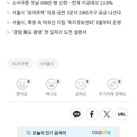
소비쿠폰 첫날 698만 명 신청⋯전체 지급대상 13.8%
서울시 ‘모아주택’ 마포·금천 3곳서 1965가구 공급 나선다
서울시, 폭염 속 어르신 지킬 '복지정보센터' 8월부터 운영
‘경험 無도 환영’ 첫 일자리 도전 설명서
#소비쿠폰
#서울시
0
0
0
0
좋아요
화나요
슬퍼요
추가취재 원해요