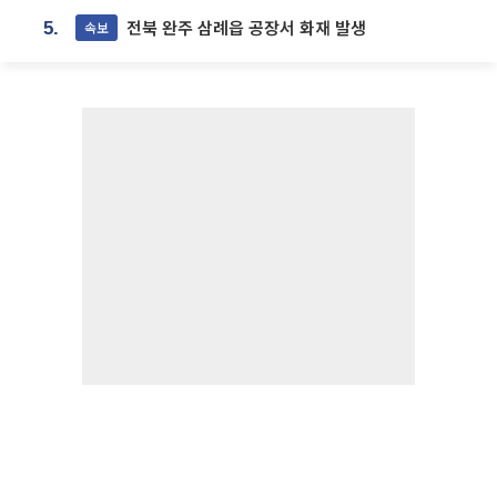
전북 완주 삼례읍 공장서 화재 발생
속보
5.