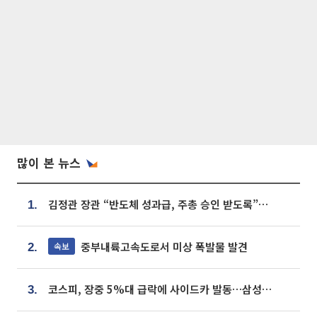
많이 본 뉴스
김정관 장관 “반도체 성과급, 주총 승인 받도록”…상법·자본시장법 개정 시사
1.
중부내륙고속도로서 미상 폭발물 발견
속보
2.
코스피, 장중 5%대 급락에 사이드카 발동…삼성·SK 동반 폭락
3.