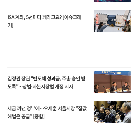
ISA 계좌, 5년마다 깨라고요? [이슈크래
커]
김정관 장관 “반도체 성과급, 주총 승인 받
도록”…상법·자본시장법 개정 시사
세금 꺼낸 정부에…오세훈 서울시장 “집값
해법은 공급” [종합]