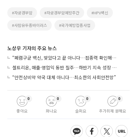
#자궁경부암
#자궁경부암예방주간
#HPV백신
#사람유두종바이러스
#국가예방접종사업
노상우 기자의 주요 뉴스
“폐렴구균 백신, 맞았다고 끝 아니다…접종력 확인해야”
셀트리온, 매출·영업익 동반 질주…하반기 지속 성장 전망에 주목
“안전상비약 약국 대체 아니다…최소한의 사회안전망”
0
0
0
0
좋아요
화나요
슬퍼요
추가취재 원해요