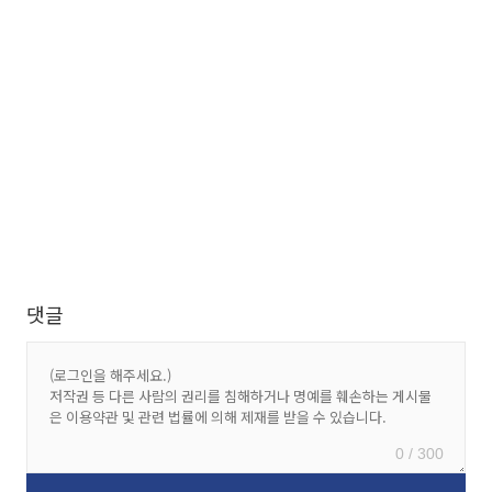
댓글
0 / 300