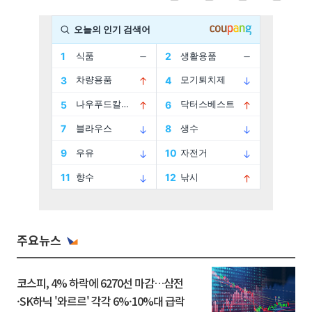
주요뉴스
코스피, 4% 하락에 6270선 마감…삼전
·SK하닉 '와르르' 각각 6%·10%대 급락