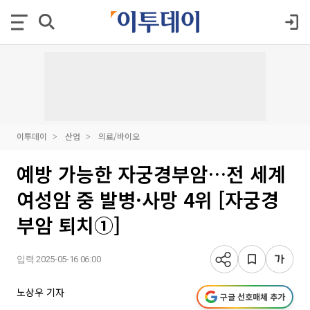
이투데이
산업
의료/바이오
예방 가능한 자궁경부암…전 세계
여성암 중 발병·사망 4위 [자궁경
부암 퇴치①]
입력 2025-05-16 06:00
노상우 기자
구글 선호매체 추가