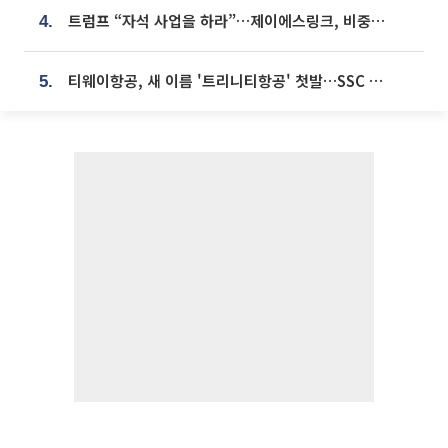
트럼프 “자석 사업을 하라”…제이에스링크, 비중국 영구자석 공급망 구축 속도
4.
티웨이항공, 새 이름 '트리니티항공' 첫발…SSC 전략 본격화
5.