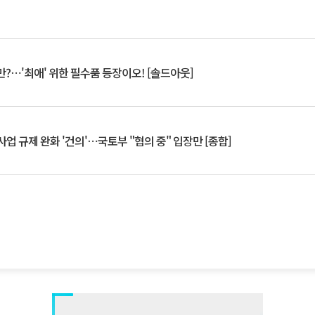
?⋯'최애' 위한 필수품 등장이오! [솔드아웃]
업 규제 완화 '건의'⋯국토부 "협의 중" 입장만 [종합]