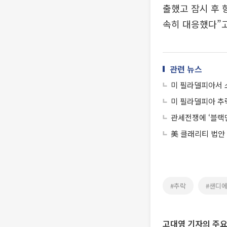
출했고 잠시 후 
속히 대응했다”고
관련 뉴스
미 필라델피아서 소
미 필라델피아 추락
관세전쟁에 ‘블랙
美 클래리티 법안
#추락
#샌디
고대영 기자의 주요