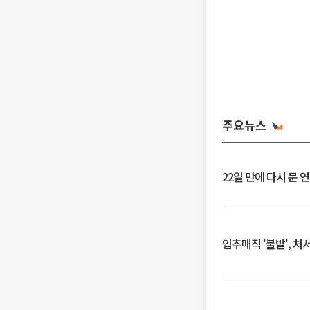
주요뉴스
22일 만에 다시 문 
입추매직 '불발', 처