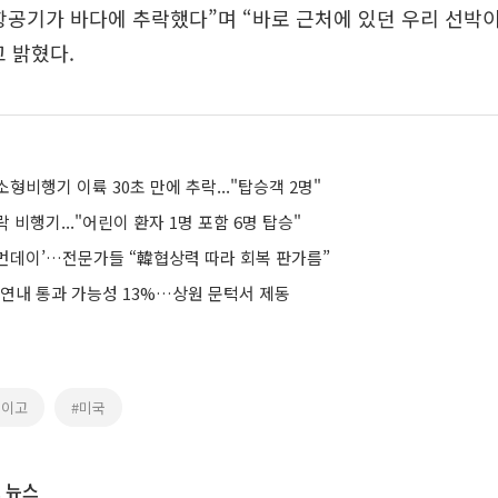
항공기가 바다에 추락했다”며 “바로 근처에 있던 우리 선박
 밝혔다.
형비행기 이륙 30초 만에 추락..."탑승객 2명"
 비행기..."어린이 환자 1명 포함 6명 탑승"
먼데이’…전문가들 “韓협상력 따라 회복 판가름”
 연내 통과 가능성 13%…상원 문턱서 제동
에이고
#미국
 뉴스