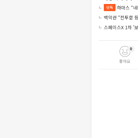
하마스 “네
단독
백악관 “전투함 
스페이스X 1차 '
0
좋아요