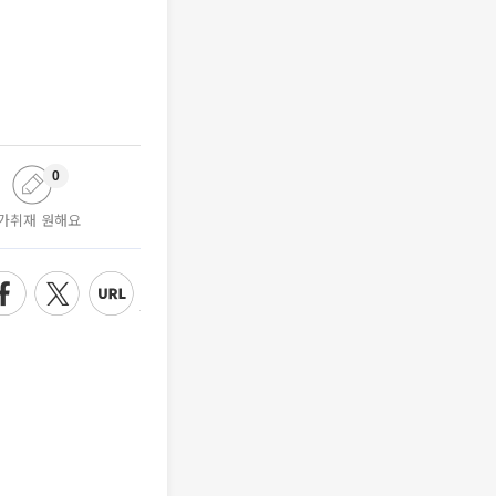
0
가취재 원해요