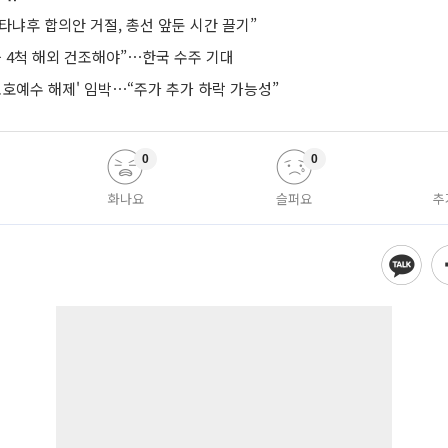
타냐후 합의안 거절, 총선 앞둔 시간 끌기”
등 4척 해외 건조해야”⋯한국 수주 기대
보호예수 해제' 임박⋯“주가 추가 하락 가능성”
0
0
화나요
슬퍼요
추