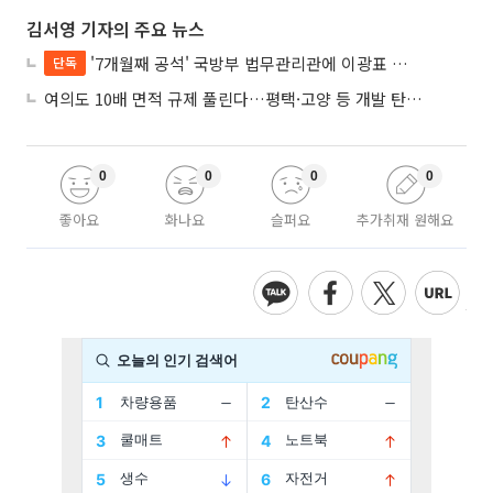
김서영 기자의 주요 뉴스
'7개월째 공석' 국방부 법무관리관에 이광표 변호사 내정
단독
여의도 10배 면적 규제 풀린다…평택·고양 등 개발 탄력 기대
0
0
0
0
좋아요
화나요
슬퍼요
추가취재 원해요