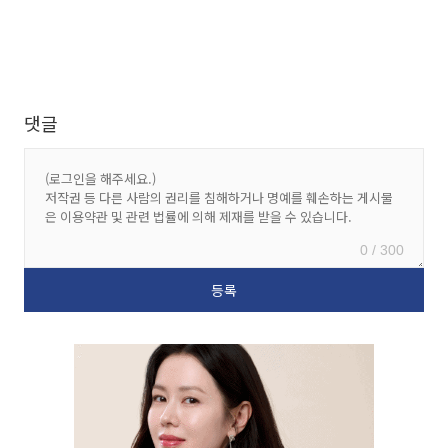
댓글
0 / 300