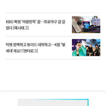
KBO 폭염 '여름방학' 끝…프로야구 갈 길
멀다 [해시태그]
빅뱅 컴백하고 튜이드 데뷔하고⋯K팝 '몇
세대'세요? [엔터로그]