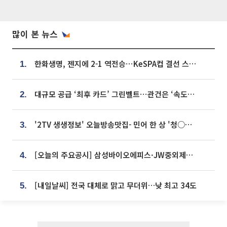
많이 본 뉴스
한화생명, 젠지에 2-1 역전승⋯KeSPA컵 결선 스테이지 2 직행
1.
대규모 공급 ‘최후 카드’ 그린벨트⋯관건은 ‘속도’ [주택공급 승부수의 조건]
2.
'2TV 생생정보' 오늘방송맛집- 민어 한 상 '청○○○' vs 전복 한 상 '명○'
3.
[오늘의 주요공시] 삼성바이오에피스·JW중외제약·한미반도체·SK바이오사이언스 등
4.
[내일날씨] 전국 대체로 맑고 무더위…낮 최고 34도
5.