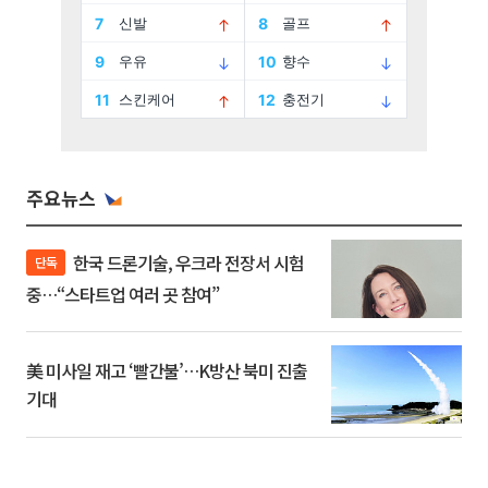
주요뉴스
한국 드론기술, 우크라 전장서 시험
단독
중…“스타트업 여러 곳 참여”
美 미사일 재고 ‘빨간불’…K방산 북미 진출
기대