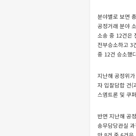
분야별로 보면 총
공정거래 분야 소
소송 중 12건은
전부승소하고 3건
중 12건 승소했다
지난해 공정위가 
자 입찰담합 건(과
스엠트론 및 쿠
반면 지난해 공정
송무담당관실 과장
만 8건 중 6건