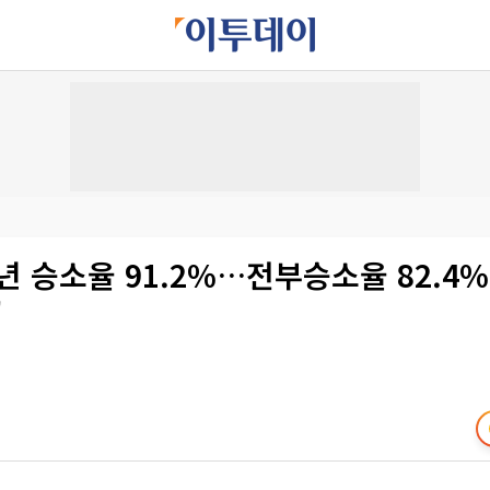
년 승소율 91.2%…전부승소율 82.4
'