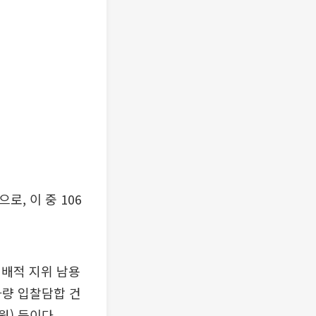
, 이 중 106
지배적 지위 남용
차량 입찰담합 건
원) 등이다.