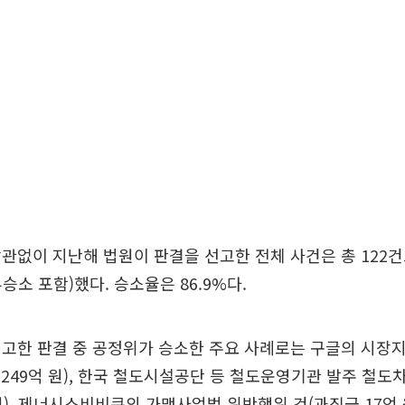
관없이 지난해 법원이 판결을 선고한 전체 사건은 총 122건으로
승소 포함)했다. 승소율은 86.9%다.
고한 판결 중 공정위가 승소한 주요 사례로는 구글의 시장
2249억 원), 한국 철도시설공단 등 철도운영기관 발주 철도
 원), 제너시스비비큐의 가맹사업법 위반행위 건(과징금 17억 