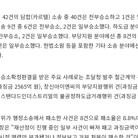
 42건의 담합(카르텔) 소송 중 40건은 전부승소하고 1건은
송 9건 중 6건은 전부승소, 2건은 일부승소했다. 하도급 분
 전부승소, 2건은 일부승소했다. 부당지원 분야에선 총 8건의
은 일부승소했다. 헌법소원 등을 포함한 기타 소송 분야에선
.
승소확정판결을 받은 주요 사례로는 조달청 발주 철근계약 관
징금 2565억 원), 창신아이엔씨의 부당지원행위 건(과징금 3
퍼스탠다드인더스트리얼의 불공정하도급거래행위 건(과징금 13
위가 행정소송에서 패소한 사건은 8건으로 패소율은 8.8%
은 "재산정이 진행 중인 일부 사건이 빠져 패고 과징금액이
은 시정 명령만 부과됐거나 정보보고 거부 처분이 패소한 것"