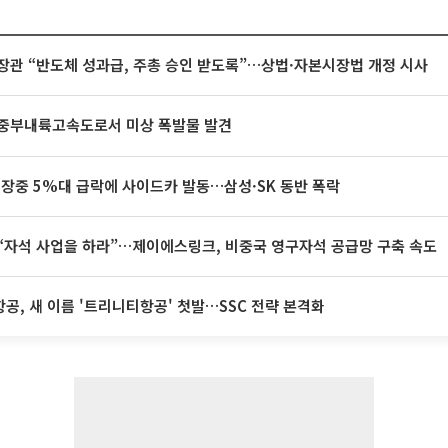
장관 “반도체 성과급, 주총 승인 받도록”…상법·자본시장법 개정 시사
중부내륙고속도로서 미상 폭발물 발견
 장중 5%대 급락에 사이드카 발동…삼성·SK 동반 폭락
“자석 사업을 하라”…제이에스링크, 비중국 영구자석 공급망 구축 속도
공, 새 이름 '트리니티항공' 첫발…SSC 전략 본격화