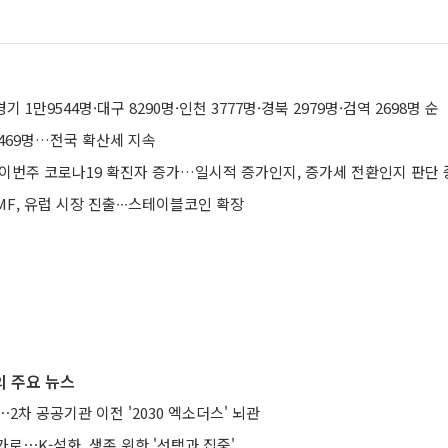
경기 1만9544명·대구 8290명·인천 3777명·경북 2979명·검역 2698명 순
 469명…전국 확산세 지속
이번주 코로나19 확진자 증가…일시적 증가인지, 증가세 전환인지 판단 
F, 유럽 시장 진출∙∙∙스테이블코인 확장
 주요 뉴스
⋯2차 공공기관 이전 '2030 엑소더스' 뇌관
로⋯K-석화, 생존 위한 '선택과 집중'