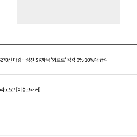
6270선 마감…삼전·SK하닉 '와르르' 각각 6%·10%대 급락
 깨라고요? [이슈크래커]