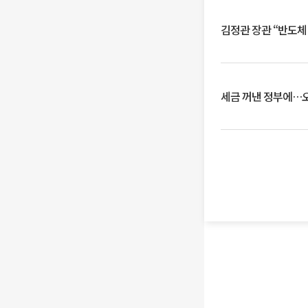
김정관 장관 “반도체
세금 꺼낸 정부에…오