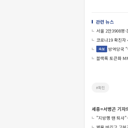
관련 뉴스
서울 2만3908명·
코로나19 확진자
방역당국 "
속보
블랙록 토큰화 MM
#확진
세종=서병곤 기자의
"지방행 땐 퇴사"
범용 버리고 고부가