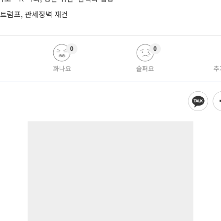
…트럼프, 관세장벽 재건
0
0
화나요
슬퍼요
추