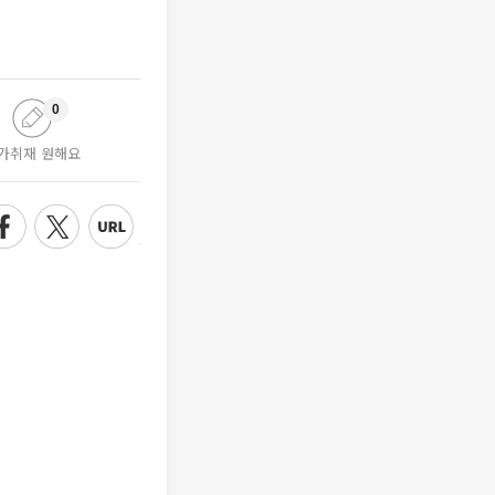
0
가취재 원해요