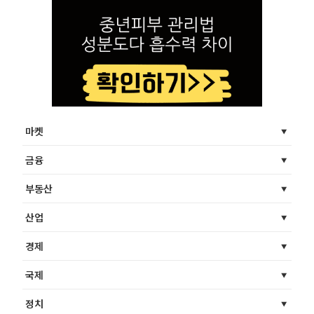
마켓
금융
부동산
산업
경제
국제
정치