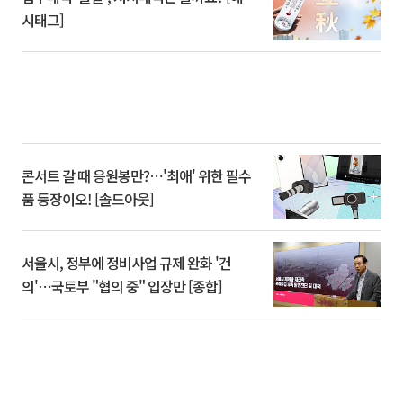
시태그]
콘서트 갈 때 응원봉만?⋯'최애' 위한 필수
품 등장이오! [솔드아웃]
서울시, 정부에 정비사업 규제 완화 '건
의'⋯국토부 "협의 중" 입장만 [종합]