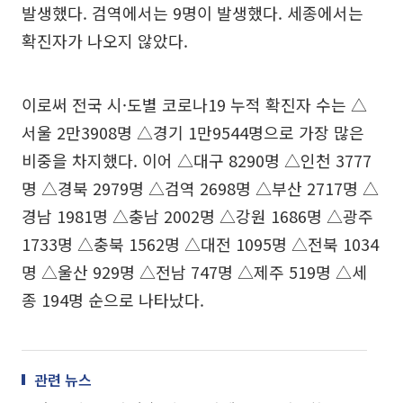
발생했다. 검역에서는 9명이 발생했다. 세종에서는
확진자가 나오지 않았다.
이로써 전국 시·도별 코로나19 누적 확진자 수는 △
서울 2만3908명 △경기 1만9544명으로 가장 많은
비중을 차지했다. 이어 △대구 8290명 △인천 3777
명 △경북 2979명 △검역 2698명 △부산 2717명 △
경남 1981명 △충남 2002명 △강원 1686명 △광주
1733명 △충북 1562명 △대전 1095명 △전북 1034
명 △울산 929명 △전남 747명 △제주 519명 △세
종 194명 순으로 나타났다.
관련 뉴스