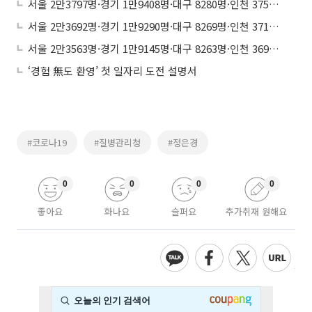
서울 2만3797명·경기 1만9408명·대구 8280명·인천 3758명·경북 2936명·검역 2689명 순
서울 2만3692명·경기 1만9290명·대구 8269명·인천 3717명·경북 2893명·검역 2682명 순
서울 2만3563명·경기 1만9145명·대구 8263명·인천 3697명·경북 2882명·검역 2670명 순
‘경험 無도 환영’ 첫 일자리 도전 설명서
#코로나19
#질병관리청
#정은경
0
0
0
0
좋아요
화나요
슬퍼요
추가취재 원해요