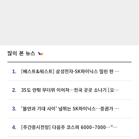
많이 본 뉴스
[베스트&워스트] 삼성전자·SK하이닉스 밀린 한 주…상상인증권은 85% 급등
1.
35도 안팎 무더위 이어져…전국 곳곳 소나기 [오늘 날씨]
2.
'불안과 기대 사이' 널뛰는 SK하이닉스…증권가 "HBM4·LTA 기반 펀터멘털 견고"
3.
[주간증시전망] 다음주 코스피 6000~7000⋯“外人 수급은 정책이 변수”
4.