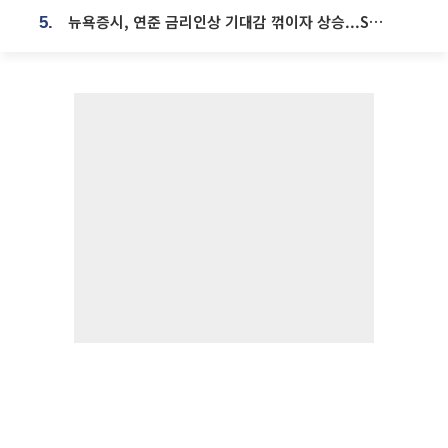
뉴욕증시, 연준 금리인상 기대감 꺾이자 상승...S&P500 사상 최고치 [종합]
5.