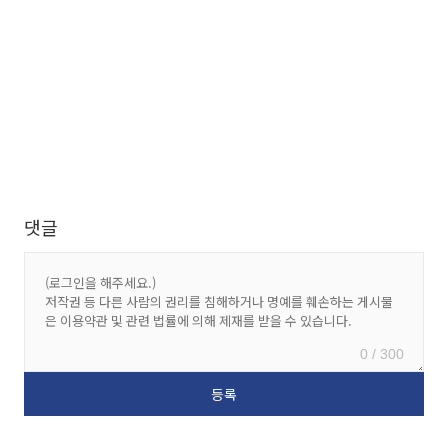
댓글
0 / 300