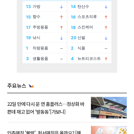
주요뉴스
22일 만에 다시 문 연 홈플러스…정상화 바
쁜데 재고 없어 ‘발동동’[가보니]
입추매직 '불발', 처서매직은 올까요? [해