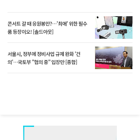
콘서트 갈 때 응원봉만?⋯'최애' 위한 필수
품 등장이오! [솔드아웃]
서울시, 정부에 정비사업 규제 완화 '건
의'⋯국토부 "협의 중" 입장만 [종합]