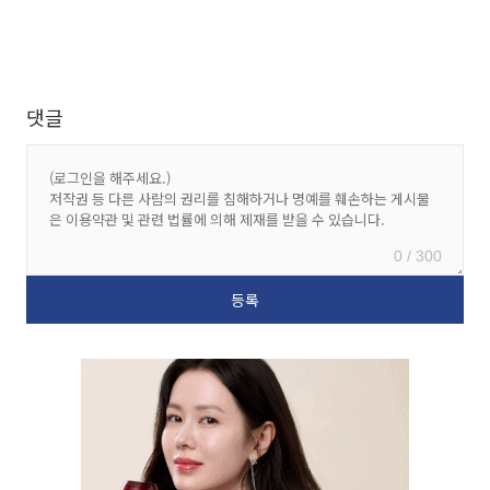
댓글
0 / 300