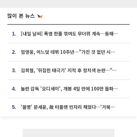
많이 본 뉴스
[내일 날씨] 폭염 한풀 꺾여도 무더위 계속⋯동해안 이틀 연속 비
1.
임영웅, 어느덧 데뷔 10주년⋯"가진 것 없던 시절, 내 앞엔 20명의 팬뿐"
2.
김희철, '뒤집힌 태극기' 지적 후 정치색 논란…"좌우 떠나 우리나라 국기"
3.
놀란 감독 '오디세이', 개봉 4일 만에 100만 돌파⋯'왕사남' 보다 빠르다
4.
'불명' 문세윤, 故 터틀맨 빈자리 채웠다…'거북이' 눈물의 최종 우승
5.