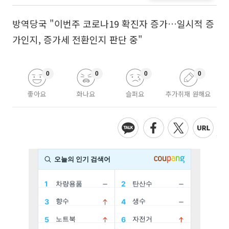
방역당국 "이번주 코로나19 확진자 증가…일시적 증
가인지, 증가세 전환인지 판단 중"
0
0
0
0
좋아요
화나요
슬퍼요
추가취재 원해요