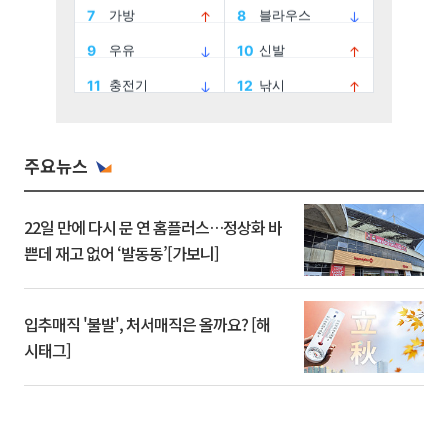
주요뉴스
22일 만에 다시 문 연 홈플러스…정상화 바
쁜데 재고 없어 ‘발동동’[가보니]
입추매직 '불발', 처서매직은 올까요? [해
시태그]