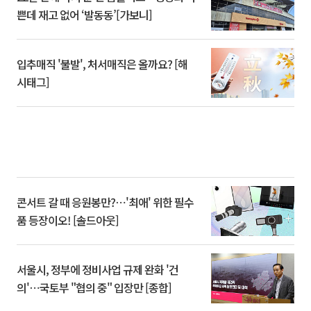
쁜데 재고 없어 ‘발동동’[가보니]
입추매직 '불발', 처서매직은 올까요? [해
시태그]
콘서트 갈 때 응원봉만?⋯'최애' 위한 필수
품 등장이오! [솔드아웃]
서울시, 정부에 정비사업 규제 완화 '건
의'⋯국토부 "협의 중" 입장만 [종합]