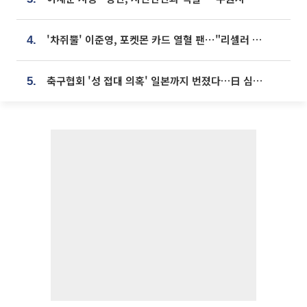
'차쥐뿔' 이준영, 포켓몬 카드 열혈 팬⋯"리셀러 처단할 것"
4.
축구협회 '성 접대 의혹' 일본까지 번졌다…日 심판 실명 공개
5.