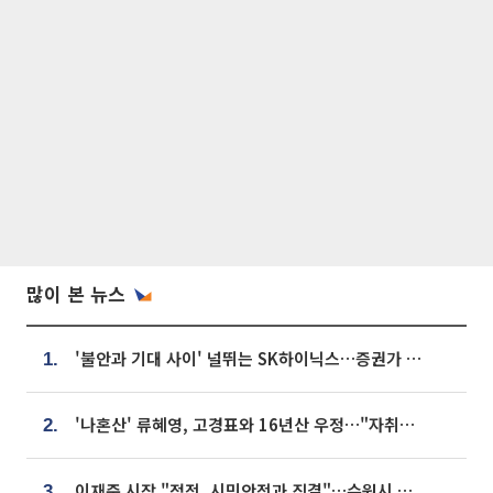
많이 본 뉴스
'불안과 기대 사이' 널뛰는 SK하이닉스…증권가 "HBM4·LTA 기반 펀터멘털 견고"
1.
'나혼산' 류혜영, 고경표와 16년산 우정…"자취방서 부모님과 마주쳐"
2.
이재준 시장 "정전, 시민안전과 직결"…수원시 비상대응체계 가동
3.