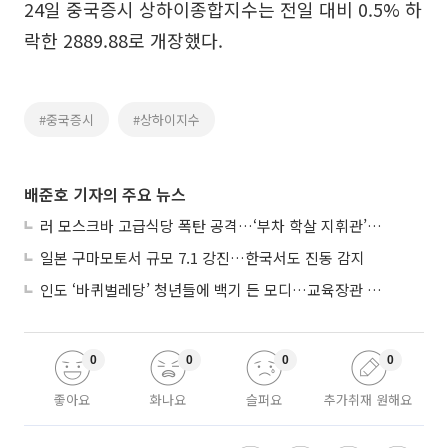
24일 중국증시 상하이종합지수는 전일 대비 0.5% 하
락한 2889.88로 개장했다.
#중국증시
#상하이지수
배준호 기자의 주요 뉴스
러 모스크바 고급식당 폭탄 공격…‘부차 학살 지휘관’ 노렸나
일본 구마모토서 규모 7.1 강진…한국서도 진동 감지
인도 ‘바퀴벌레당’ 청년들에 백기 든 모디…교육장관 사퇴
0
0
0
0
좋아요
화나요
슬퍼요
추가취재 원해요