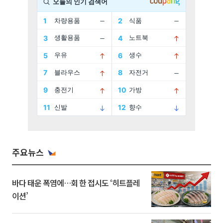
주요뉴스
바다 태운 폭염에…회 한 접시도 ‘히트플레
이션’