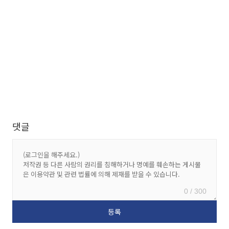
댓글
0 / 300