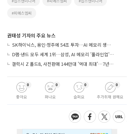
#칩스앤미디어
#피에스엠씨
#칩스앤미디어
#피에스엠씨
권태성 기자의 주요 뉴스
SK하이닉스, 용인·청주에 54조 투자…AI 메모리 생산기지 키운다
D램·낸드 모두 세계 1위…삼성, AI 메모리 '풀라인업'으로 승부
갤럭시 Z 폴드8, 사전판매 144만대 '역대 최대'…7년만에 갤노트10 기록 넘어
0
0
0
0
좋아요
화나요
슬퍼요
추가취재 원해요