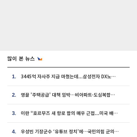
많이 본 뉴스
3445억 자사주 지급 마쳤는데...삼성전자 DX노조, 뒤늦은 '떼쓰기 집회'
1.
영끌 '주택공급' 대책 임박⋯비아파트·도심복합까지 총동원
2.
이란 “호르무즈 새 항로 합의 매우 근접...미국 배상 먼저”
3.
우성빈 기장군수 ‘유튜브 정치’에…국민의힘 군의원들 집단 반발
4.