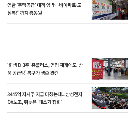
영끌 '주택공급' 대책 임박⋯비아파트·도
심복합까지 총동원
‘회생 D-3주’ 홈플러스, 영업 재개에도 ‘상
품 공급망’ 복구가 생존 관건
3445억 자사주 지급 마쳤는데...삼성전자
DX노조, 뒤늦은 '떼쓰기 집회'