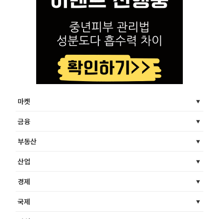
마켓
금융
부동산
산업
경제
국제