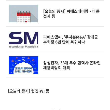
[오늘의 증시] 씨에스베어링ㆍ바른
전자 등
피에스엠씨, '무자본M&A' 강대균
부회장 6년 만에 복귀하나
삼성전자, 53개 우수 협력사 온라인
채용박람회 개최
[오늘의 증시] 협진·WI 등