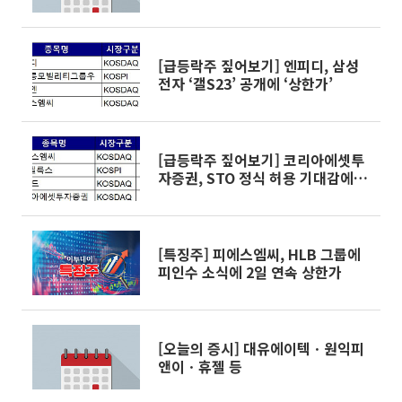
[급등락주 짚어보기] 엔피디, 삼성
전자 ‘갤S23’ 공개에 ‘상한가’
[급등락주 짚어보기] 코리아에셋투
자증권, STO 정식 허용 기대감에
‘상한가’
[특징주] 피에스엠씨, HLB 그룹에
피인수 소식에 2일 연속 상한가
[오늘의 증시] 대유에이텍ㆍ원익피
앤이ㆍ휴젤 등