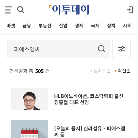
마켓
금융
부동산
산업
경제
국제
정치
사회
검색결과 총
505
건
정확도순
최신순
HLB이노베이션, 코스닥협회 출신
김홍철 대표 선임
[오늘의 증시] 신라섬유ㆍ피에스엠
씨 등