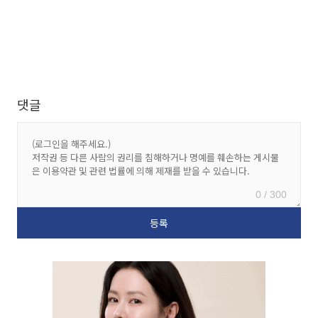
댓글
0 / 300