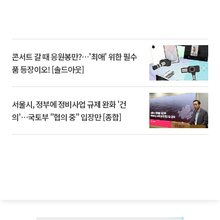
콘서트 갈 때 응원봉만?⋯'최애' 위한 필수
품 등장이오! [솔드아웃]
서울시, 정부에 정비사업 규제 완화 '건
의'⋯국토부 "협의 중" 입장만 [종합]