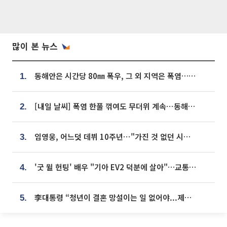
많이 본 뉴스
동해안은 시간당 80㎜ 폭우, 그 외 지역은 폭염…‘극과 극 날씨’
1.
[내일 날씨] 폭염 한풀 꺾여도 무더위 계속⋯동해안 이틀 연속 비
2.
임영웅, 어느덧 데뷔 10주년⋯"가진 것 없던 시절, 내 앞엔 20명의 팬뿐"
3.
'굿 윌 헌팅' 배우 "기아 EV2 덕분에 살아"…교통사고 후 안전성 극찬
4.
李대통령 “청년이 결혼 망설이는 일 없어야...제도상 불이익 조사”
5.