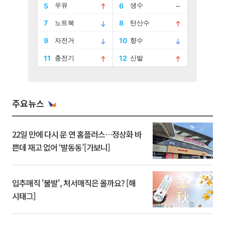
주요뉴스
22일 만에 다시 문 연 홈플러스…정상화 바
쁜데 재고 없어 ‘발동동’[가보니]
입추매직 '불발', 처서매직은 올까요? [해
시태그]