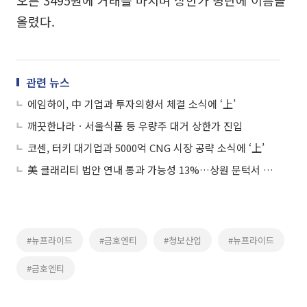
오른 3495원에 거래를 마치며 상한가 명단에 이름을
올렸다.
관련 뉴스
에임하이, 中 기업과 투자의향서 체결 소식에 ‘上’
깨끗한나라ㆍ서울식품 등 우량주 대거 상한가 진입
코센, 터키 대기업과 5000억 CNG 시장 공략 소식에 ‘上’
美 클래리티 법안 연내 통과 가능성 13%…상원 문턱서 제동
#뉴프라이드
#금호엔티
#청보산업
#뉴프라이드
#금호엔티