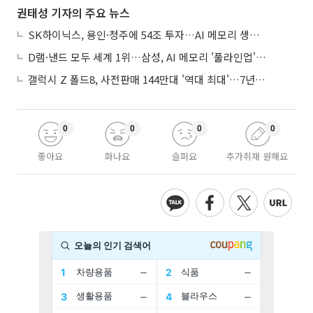
권태성 기자의 주요 뉴스
SK하이닉스, 용인·청주에 54조 투자…AI 메모리 생산기지 키운다
D램·낸드 모두 세계 1위…삼성, AI 메모리 '풀라인업'으로 승부
갤럭시 Z 폴드8, 사전판매 144만대 '역대 최대'…7년만에 갤노트10 기록 넘어
0
0
0
0
좋아요
화나요
슬퍼요
추가취재 원해요