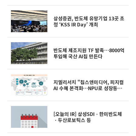
삼성증권, 반도체 유망기업 13곳 초
청 ‘KSS IR Day’ 개최
반도체 제조지원 TF 발족⋯8000억
투입해 국산 AI칩 만든다
지엘리서치 "칩스앤미디어, 피지컬
AI 수혜 본격화…NPU로 성장동력
강화"
[오늘의 IR] 삼성SDIㆍ한미반도체
ㆍ두산로보틱스 등