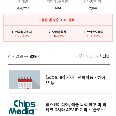
거래량
거래대금(백만)
시가총액(억)
49,227
494
2,144
동종 내 상승 TOP 종목
1. 한국첨단소재
2. 오이솔루션
3. 포인트모바일
+ 29.89%
+ 18.53%
+ 16.59%
검색결과 총
329
건
정확도순
최신순
[오늘의 IR] 기아ㆍ한미약품ㆍ하이
브 등
칩스앤미디어, 애플 독점 깨고 미 빅
테크 G사와 APV IP 계약…‘글로벌
첫 상용화’ 성공