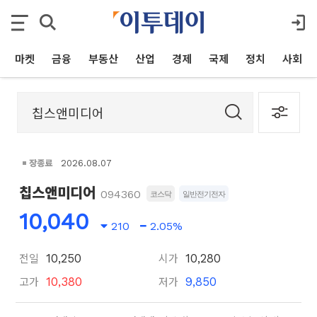
마켓
금융
부동산
산업
경제
국제
정치
사회
장종료
2026.08.07
칩스앤미디어
094360
코스닥
일반전기전자
10,040
210
2.05%
전일
시가
10,250
10,280
고가
저가
10,380
9,850