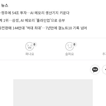
 뉴스
·청주에 54조 투자…AI 메모리 생산기지 키운다
계 1위…삼성, AI 메모리 '풀라인업'으로 승부
 사전판매 144만대 '역대 최대'…7년만에 갤노트10 기록 넘어
0
0
화나요
슬퍼요
추