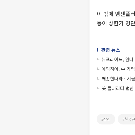
이 밖에 엠젠플러스
등이 상한가 명단
관련 뉴스
뉴프라이드, 완다 
에임하이, 中 기업
깨끗한나라ㆍ서울식
美 클래리티 법안
#삼진
#한국