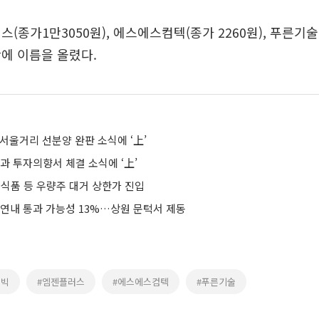
(종가1만3050원), 에스에스컴텍(종가 2260원), 푸른기술(
에 이름을 올렸다.
서울거리 선분양 완판 소식에 ‘上’
과 투자의향서 체결 소식에 ‘上’
품 등 우량주 대거 상한가 진입
 연내 통과 가능성 13%…상원 문턱서 제동
큐빅
#엠젠플러스
#에스에스컴텍
#푸른기술