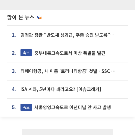
많이 본 뉴스
김정관 장관 “반도체 성과급, 주총 승인 받도록”…상법·자본시장법 개정 시사
1.
중부내륙고속도로서 미상 폭발물 발견
속보
2.
티웨이항공, 새 이름 '트리니티항공' 첫발…SSC 전략 본격화
3.
ISA 계좌, 5년마다 깨라고요? [이슈크래커]
4.
서울양양고속도로 이천터널 앞 사고 발생
속보
5.