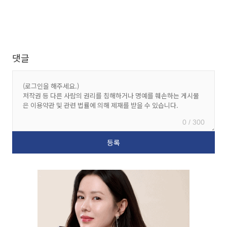
댓글
0 / 300