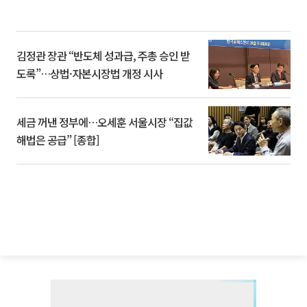
김정관 장관 “반도체 성과급, 주총 승인 받
도록”…상법·자본시장법 개정 시사
세금 꺼낸 정부에…오세훈 서울시장 “집값
해법은 공급” [종합]