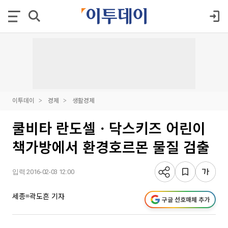
이투데이
경제
생활경제
쿨비타 란도셀ㆍ닥스키즈 어린이
책가방에서 환경호르몬 물질 검출
입력 2016-02-03 12:00
세종=곽도흔 기자
구글 선호매체 추가