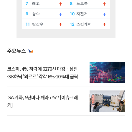
주요뉴스
코스피, 4% 하락에 6270선 마감…삼전
·SK하닉 '와르르' 각각 6%·10%대 급락
ISA 계좌, 5년마다 깨라고요? [이슈크래
커]