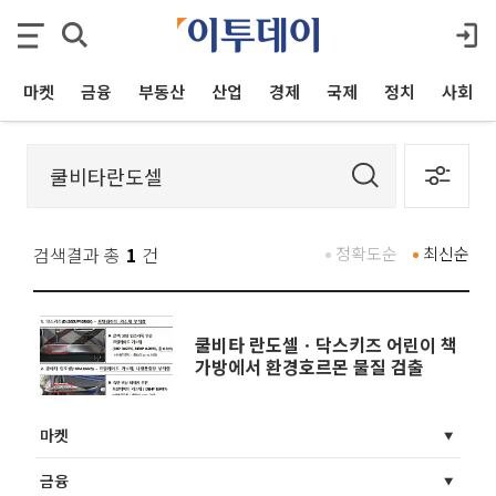
마켓
금융
부동산
산업
경제
국제
정치
사회
검색결과 총
1
건
정확도순
최신순
쿨비타 란도셀ㆍ닥스키즈 어린이 책
가방에서 환경호르몬 물질 검출
마켓
금융