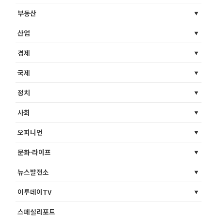
부동산
산업
경제
국제
정치
사회
오피니언
문화·라이프
뉴스발전소
이투데이TV
스페셜리포트