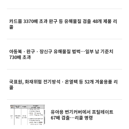
카드뮴 3370배 초과 완구 등 유해물질 검출 48개 제품 리
콜
아동복ㆍ완구ㆍ장신구 유해물질 범벅…일부 납 기준치
730배 초과
국표원, 화재위험 전기방석ㆍ온열팩 등 52개 겨울용품 리
콜
유아용 변기커버에서 프탈레이트
67배 검출…리콜 명령