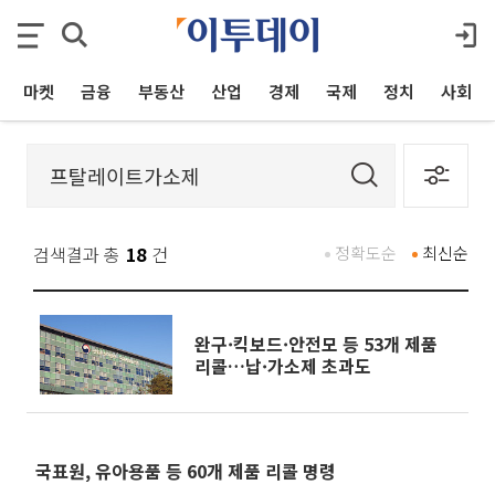
마켓
금융
부동산
산업
경제
국제
정치
사회
검색결과 총
18
건
정확도순
최신순
완구·킥보드·안전모 등 53개 제품
리콜…납·가소제 초과도
국표원, 유아용품 등 60개 제품 리콜 명령