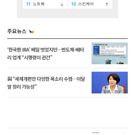
주요뉴스
‘한국판 IRA’ 베일 벗었지만…반도체·배터
리 업계 “시행령이 관건”
與 “세제개편안 다양한 목소리 수렴…이달
말 정리 가능성”