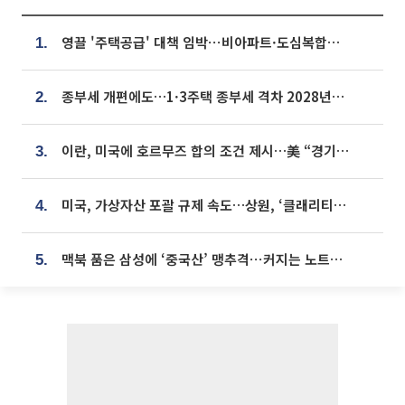
영끌 '주택공급' 대책 임박⋯비아파트·도심복합까지 총동원
1.
종부세 개편에도…1·3주택 종부세 격차 2028년부터 확대
2.
이란, 미국에 호르무즈 합의 조건 제시…美 “경기 아직 안 끝나” [종합]
3.
미국, 가상자산 포괄 규제 속도…상원, ‘클래리티법’ 9월 절차투표 추진
4.
맥북 품은 삼성에 ‘중국산’ 맹추격⋯커지는 노트북 OLED 시장
5.