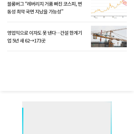
블룸버그 “레버리지 거품 빠진 코스피, 변
동성 최악 국면 지났을 가능성”
영업익으로 이자도 못 낸다…건설 한계기
업 5년 새 62→173곳