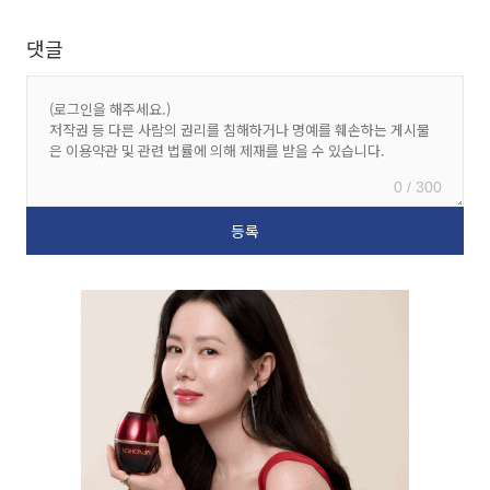
댓글
0 / 300