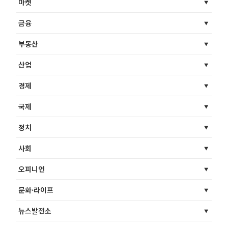
마켓
금융
부동산
산업
경제
국제
정치
사회
오피니언
문화·라이프
뉴스발전소