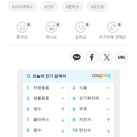
#쇼미더머니
#산이
#블랙넛
#송민호
0
0
0
0
좋아요
화나요
슬퍼요
추가취재 원해요