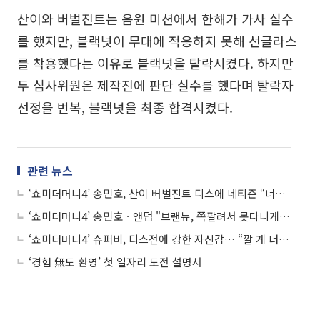
산이와 버벌진트는 음원 미션에서 한해가 가사 실수
를 했지만, 블랙넛이 무대에 적응하지 못해 선글라스
를 착용했다는 이유로 블랙넛을 탈락시켰다. 하지만
두 심사위원은 제작진에 판단 실수를 했다며 탈락자
선정을 번복, 블랙넛을 최종 합격시켰다.
관련 뉴스
‘쇼미더머니4’ 송민호, 산이 버벌진트 디스에 네티즌 “너나 잘해라”
‘쇼미더머니4’ 송민호ㆍ앤덥 "브랜뉴, 쪽팔려서 못다니게 할 것"
‘쇼미더머니4’ 슈퍼비, 디스전에 강한 자신감… “깔 게 너무 많아서”
‘경험 無도 환영’ 첫 일자리 도전 설명서