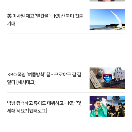
美 미사일 재고 ‘빨간불’…K방산 북미 진출
기대
KBO 폭염 '여름방학' 끝…프로야구 갈 길
멀다 [해시태그]
빅뱅 컴백하고 튜이드 데뷔하고⋯K팝 '몇
세대'세요? [엔터로그]