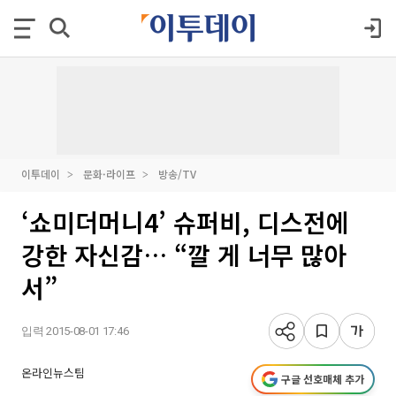
이투데이
문화·라이프
방송/TV
‘쇼미더머니4’ 슈퍼비, 디스전에
강한 자신감… “깔 게 너무 많아
서”
입력 2015-08-01 17:46
온라인뉴스팀
구글 선호매체 추가