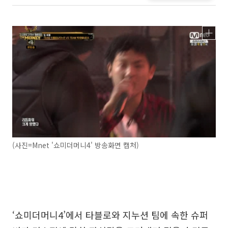
(사진=Mnet '쇼미더머니4' 방송화면 캡처)
‘쇼미더머니4’에서 타블로와 지누션 팀에 속한 슈퍼