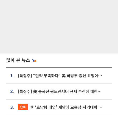
많이 본 뉴스
[특징주] “탄약 부족하다“ 美 국방부 증산 요청에⋯국내 방산주 급등세
1.
[특징주] 美 중국산 광트랜시버 규제 추진에 대한광통신 등 광통신株 강세
2.
李 ‘호남형 대입’ 제안에 교육청·지역대학 서·논술형 입시 연계 '착수'
단독
3.