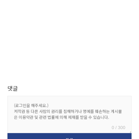
댓글
0 / 300