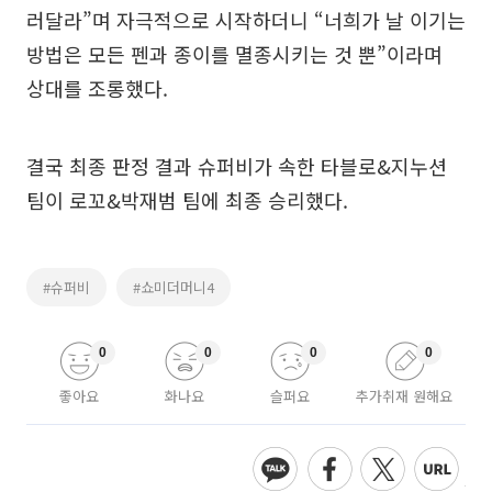
러달라”며 자극적으로 시작하더니 “너희가 날 이기는
방법은 모든 펜과 종이를 멸종시키는 것 뿐”이라며
상대를 조롱했다.
결국 최종 판정 결과 슈퍼비가 속한 타블로&지누션
팀이 로꼬&박재범 팀에 최종 승리했다.
#슈퍼비
#쇼미더머니4
0
0
0
0
좋아요
화나요
슬퍼요
추가취재 원해요